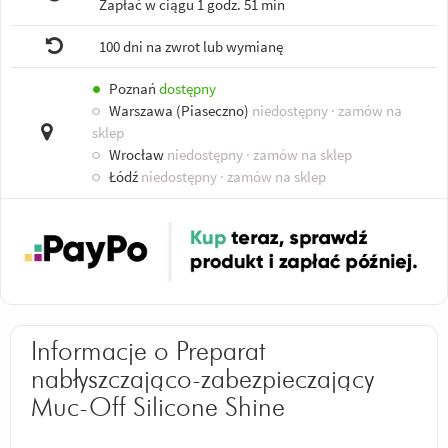
Zapłać w ciągu
1 godz. 51 min
100 dni na zwrot lub wymianę
●
Poznań
dostępny
○
Warszawa (Piaseczno)
niedostępny
· zamów na
sklep
○
Wrocław
niedostępny
· zamów na sklep
○
Łódź
niedostępny
· zamów na sklep
Informacje o Preparat
nabłyszczająco-zabezpieczający
Muc-Off Silicone Shine