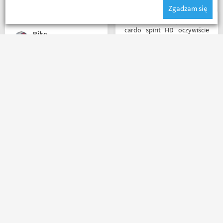
robotę w motocyklowym
Zgadzam się
świecie :). Pozdrawiam !
Witam miałem problem z
cardo spirit HD oczywiście
Riko
parowanie wykonywałem
źle pan z obsługi sklepu
spokojnie i cierpliwie
wytłumaczył w czym
Jednym słowem Super! Miła
problem i sprawa
obsługa, doradzą co wybrać.
załatwiona polecam
Nawet kupując przez
serdecznie obsługa daje
internet bez przymierzania
radę no i oczywiście nie
po podaniu rozmiaru udało
wyszedłem bez kupna
mi się kupić właśnie taki
kurteczki na lato bardzo
rozmiar jaki chciałem.
była mi potrzebna w takie
Janusz Mrozek
Salceson Morderca
upały,LWG
Masz pytania?
Zadzwoń lub napisz do nas