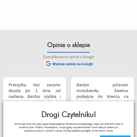
Opinie o sklepie
Zweryfikowane opinie z Google
Wystaw opinię na Google
Przesyłka bez zarzutu
Bardzo polecam
doszła po 1 dniu od
motobandę. Świetne
nadania. Bardzo szybka i
podejście do klienta na
sprawna realizacja.
najwyższym poziomie od
Jakościowo produkty są
samego początku do końca.
świetne. Rzetelna firma, z
Drogi Czytelniku!
Oby więcej takich sklepów.
której będę korzystał i
Wojciech Skwarcan
Od 25 maja 2018 roku obowiązuje Rozporządzenie Parlamentu Europejskiego i Rady (UE) 2016/679 z dnia 27
wspierał, ponieważ cała
kwietnia 2016 r (RODO). Potrzebujemy Twojej zgody na przetwarzanie Twoich danych osobowych
ekipa robi niesamowita
przechowywanych w plikach cookies. Poniżej znajdziesz szczegóły na ten temat.
Czytaj