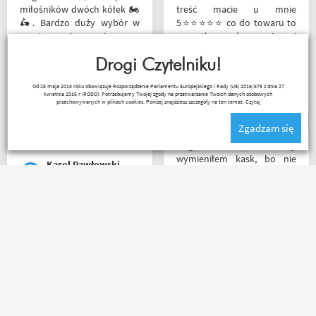
miłośników dwóch kółek 🏍️
treść macie u mnie
🛵. Bardzo duży wybór w
5⭐⭐⭐⭐⭐ co do towaru to
asortymencie i w
wszystko zgodne z opisem i
rozmiarówce. Dużo osób z
szybka realizacja
obsługi którzy chętnie
Drogi Czytelniku!
pomogą i doradzą.Świetny
Remigiusz Musiał
Od 25 maja 2018 roku obowiązuje Rozporządzenie Parlamentu Europejskiego i Rady (UE) 2016/679 z dnia 27
kontakt telefoniczny. Z
kwietnia 2016 r (RODO). Potrzebujemy Twojej zgody na przetwarzanie Twoich danych osobowych
pewnością w Poznaniu jak
przechowywanych w plikach cookies. Poniżej znajdziesz szczegóły na ten temat.
Czytaj
nie w regionie sklep nr. 1👍🏻
Zgadzam się
Buty zakupione bardzo
wygode 🤗
Mega kolesie, 2 razy
wymieniłem kask, bo nie
Karol Pawłowski
pasował rozmiar i zero
problemów. Na pewno
jeszcze wrócę, a może i
wpadnę przejazdem.
Rzetelni w tym co robią. p.s.
Polecam wszystkim
super, że nie tylko testujecie,
początkującym w temacie
ale i handlujecie... opisy
moto, bo wyjadacze i tak
towaru, szybka wysyłka...
wiedzą że motobanda jest
profesjonalnie. O testach
The Best! Już byłem na
motocykli nie wspomnę.
miejscu i nadal podtrzymuję
Dzięki.
zdanie.
Ryszard Krysz
Mr Grisza