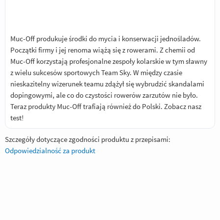
Muc-Off produkuje środki do mycia i konserwacji jednośladów.
Początki firmy i jej renoma wiążą się z rowerami. Z chemii od
Muc-Off korzystają profesjonalne zespoły kolarskie w tym sławny
z wielu sukcesów sportowych Team Sky. W między czasie
nieskazitelny wizerunek teamu zdążył się wybrudzić skandalami
dopingowymi, ale co do czystości rowerów zarzutów nie było.
Teraz produkty Muc-Off trafiają również do Polski.
Zobacz nasz
test!
Szczegóły dotyczące zgodności produktu z przepisami:
Odpowiedzialność za produkt