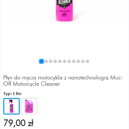
Płyn do mycia motocykla z nanotechnologią Muc-
Off Motorcycle Cleaner
Typ:
1 litr
79,00
zł