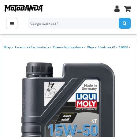
Sklep
»
Akcesoria i Eksploatacja
»
Chemia Motocyklowa
»
Oleje
»
Silnikowe 4T
»
15W50
»