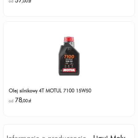
57
od
,00
zł
Olej silnikowy 4T MOTUL 7100 15W50
78
od
,00
zł