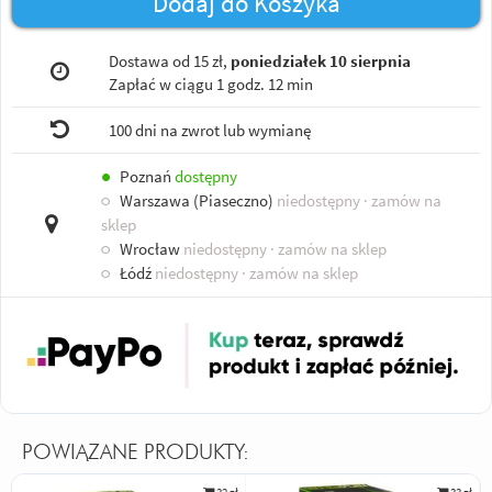
Dodaj do Koszyka
Dostawa od 15 zł,
poniedziałek 10 sierpnia
Zapłać w ciągu
1 godz. 12 min
100 dni na zwrot lub wymianę
●
Poznań
dostępny
○
Warszawa (Piaseczno)
niedostępny
· zamów na
sklep
○
Wrocław
niedostępny
· zamów na sklep
○
Łódź
niedostępny
· zamów na sklep
POWIĄZANE PRODUKTY: