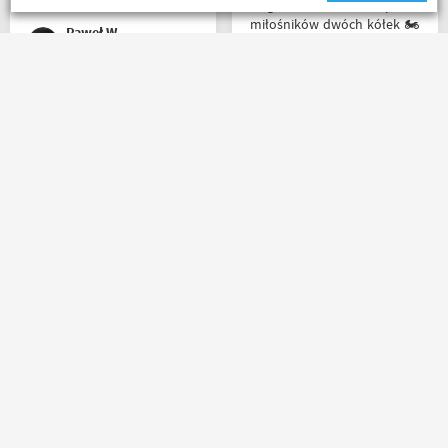
ich kubku
Mega wielki 😱 sklep dla
miłośników dwóch kółek 🏍️
Paweł W
🛵. Bardzo duży wybór w
asortymencie i w
rozmiarówce. Dużo osób z
obsługi którzy chętnie
Jedyny minus że przez
pomogą i doradzą.Świetny
Poczte przesyłka idzie
kontakt telefoniczny. Z
zdecydowanie za długo. A
pewnością w Poznaniu jak
oprócz tego pełen
nie w regionie sklep nr. 1👍🏻
profesjonalizm
Buty zakupione bardzo
wygode 🤗
marcin maj
Karol Pawłowski
Masz pytania?
Zadzwoń lub napisz do nas
(+48) 798 798 169
sklep@motobanda.pl