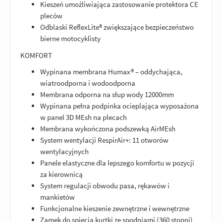
Kieszeń umożliwiająca zastosowanie protektora CE
pleców
Odblaski ReflexLite® zwiększające bezpieczeństwo
bierne motocyklisty
KOMFORT
Wypinana membrana Humax® – oddychająca,
wiatroodporna i wodoodporna
Membrana odporna na słup wody 12000mm
Wypinana pełna podpinka ocieplająca wyposażona
w panel 3D MEsh na plecach
Membrana wykończona podszewką AirMEsh
System wentylacji RespirAir+: 11 otworów
wentylacyjnych
Panele elastyczne dla lepszego komfortu w pozycji
za kierownicą
System regulacji obwodu pasa, rękawów i
mankietów
Funkcjonalne kieszenie zewnętrzne i wewnętrzne
Zamek do spięcia kurtki ze spodniami (360 stopni)