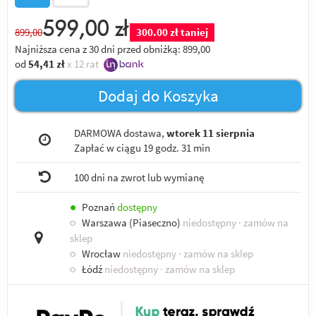
599,00
zł
899,00
300.00 zł taniej
Najniższa cena z 30 dni przed obniżką:
899,00
od
54,41
zł
x 12 rat
Dodaj do Koszyka
DARMOWA dostawa,
wtorek 11 sierpnia
Zapłać w ciągu
19 godz. 31 min
100 dni na zwrot lub wymianę
●
Poznań
dostępny
○
Warszawa (Piaseczno)
niedostępny
· zamów na
sklep
○
Wrocław
niedostępny
· zamów na sklep
○
Łódź
niedostępny
· zamów na sklep