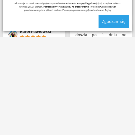
marcin maj
Od 25 maja 2018 roku obowiązuje Rozporządzenie Parlamentu Europejskiego i Rady (UE) 2016/679 z dnia 27
kontakt telefoniczny. Z
kwietnia 2016 r (RODO). Potrzebujemy Twojej zgody na przetwarzanie Twoich danych osobowych
pewnością w Poznaniu jak
przechowywanych w plikach cookies. Poniżej znajdziesz szczegóły na ten temat.
Czytaj
nie w regionie sklep nr. 1👍🏻
Zgadzam się
Buty zakupione bardzo
wygode 🤗
Przesyłka bez zarzutu
Karol Pawłowski
doszła po 1 dniu od
nadania. Bardzo szybka i
sprawna realizacja.
Jakościowo produkty są
Bardzo szybko, bardzo
świetne. Rzetelna firma, z
sprawnie i bardzo
której będę korzystał i
profesjonalnie! Pełna
wspierał, ponieważ cała
informacja o statusie
ekipa robi niesamowita
przesylki. Dziękuję. Takie
robotę w motocyklowym
zakupy to naprawdę
świecie :). Pozdrawiam !
przyjemność. Polecam!
Robert Rudnicki
Riko