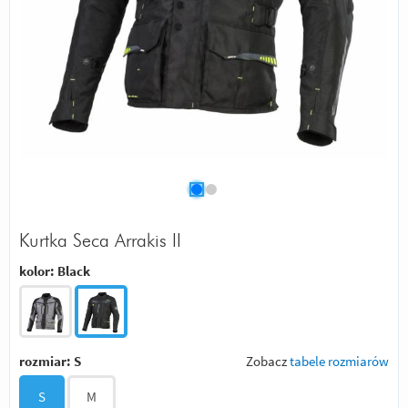
Kurtka Seca Arrakis II
kolor:
Black
rozmiar:
S
Zobacz
tabele rozmiarów
S
M