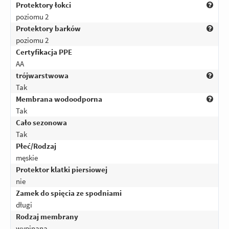
Protektory łokci
poziomu 2
Protektory barków
poziomu 2
Certyfikacja PPE
AA
trójwarstwowa
Tak
Membrana wodoodporna
Tak
Cało sezonowa
Tak
Płeć/Rodzaj
męskie
Protektor klatki piersiowej
nie
Zamek do spięcia ze spodniami
długi
Rodzaj membrany
wypinana