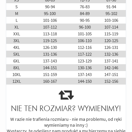
S
90-94
76-83
91-94
M
95-100
84-89
95-102
L
101-106
90-95
103-106
XL
107-112
96-100
107-114
XXL
113-118
101-105
115-119
3XL
119-125
106-110
120-125
4XL
126-130
112-116
126-131
5XL
131-136
117-122
132-136
6XL
137-143
123-129
137-141
8XL
144-151
130-136
142-146
10XL
151-159
137-143
147-151
12XL
160-167
144-150
152-156
NIE TEN ROZMIAR? WYMIENIMY!
W razie nie trafienia rozmiaru - nie ma problemu, od ręki
wymieniamy na inny :)
Wystarczy, że odeślesz nam produkt a my bierzemy na siebie