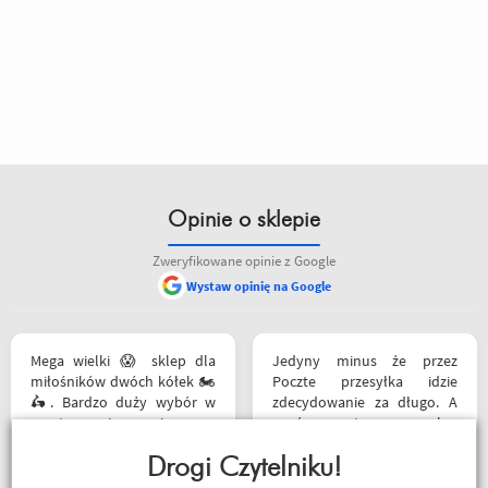
Opinie o sklepie
Zweryfikowane opinie z Google
Wystaw opinię na Google
Mega wielki 😱 sklep dla
Jedyny minus że przez
miłośników dwóch kółek 🏍️
Poczte przesyłka idzie
🛵. Bardzo duży wybór w
zdecydowanie za długo. A
asortymencie i w
oprócz tego pełen
rozmiarówce. Dużo osób z
profesjonalizm
obsługi którzy chętnie
Drogi Czytelniku!
pomogą i doradzą.Świetny