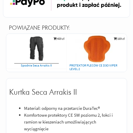
POWIĄZANE PRODUKTY:
459 zł
169 zł
Spodnie Seca Arrakis II
PROTEKTOR PLECÓW CE D3O VIPER
LEVEL 2
Kurtka Seca Arrakis II
Materiał: odporny na przetarcie DuraTec®
Komfortowe protektory CE SW poziomu 2, łokci i
ramion w kieszeniach umożliwiających
wyciągnięcie