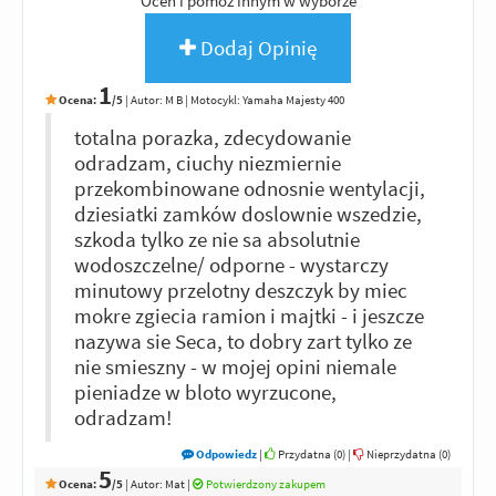
Oceń i pomóż innym w wyborze
Dodaj Opinię
1
Ocena:
/5
|
Autor:
M B
| Motocykl: Yamaha Majesty 400
totalna porazka, zdecydowanie
odradzam, ciuchy niezmiernie
przekombinowane odnosnie wentylacji,
dziesiatki zamków doslownie wszedzie,
szkoda tylko ze nie sa absolutnie
wodoszczelne/ odporne - wystarczy
minutowy przelotny deszczyk by miec
mokre zgiecia ramion i majtki - i jeszcze
nazywa sie Seca, to dobry zart tylko ze
nie smieszny - w mojej opini niemale
pieniadze w bloto wyrzucone,
odradzam!
Odpowiedz
|
Przydatna (
0
)
|
Nieprzydatna (
0
)
5
Ocena:
/5
|
Autor:
Mat
|
Potwierdzony zakupem