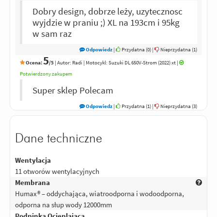
Dobry design, dobrze leży, uzytecznosc
wyjdzie w praniu ;) XL na 193cm i 95kg
w sam raz
Odpowiedz
|
Przydatna (
0
)
|
Nieprzydatna (
1
)
5
Ocena:
/5
|
Autor:
Radi
| Motocykl: Suzuki DL 650V-Strom (2022) xt
|
Potwierdzony zakupem
Super sklep Polecam
Odpowiedz
|
Przydatna (
1
)
|
Nieprzydatna (
3
)
Dane techniczne
Wentylacja
11 otworów wentylacyjnych
Membrana
Humax® – oddychająca, wiatroodporna i wodoodporna,
odporna na słup wody 12000mm
Podpinka Ocieplająca