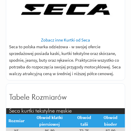
Zobacz inne Kurtki od Seca
Seca to polska marka odzieżowa - w swojej ofercie
sprzedażowej posiada kaski, kurtki tekstylne oraz skórzane,
spodnie, jeansy, buty oraz rękawice. Praktycznie wszystko co
potrzeba do rozpoczęcia swojej przygody motocyklowej. Seca
walczy atrakcyjną ceną w średniej i niższej półce cenowej.
Tabele Rozmiarów
Seca kurtki tekstylne męskie
Obwód klatki
Obwód
Obwód
Rozmiar
piersiowej
talii
bioder
XS
86-89
72-75
87-90