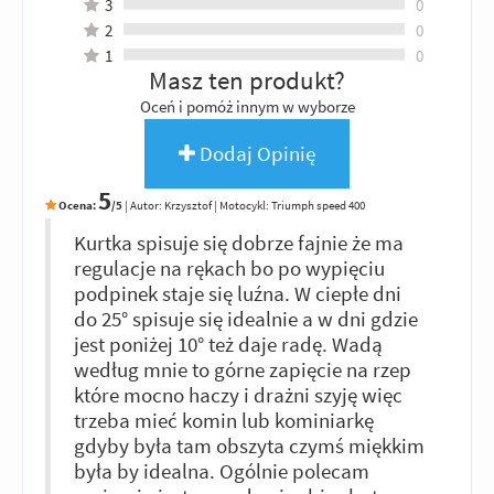
3
0
2
0
1
0
Masz ten produkt?
Oceń i pomóż innym w wyborze
Dodaj Opinię
5
Ocena:
/5
|
Autor:
Krzysztof
| Motocykl: Triumph speed 400
Kurtka spisuje się dobrze fajnie że ma
regulacje na rękach bo po wypięciu
podpinek staje się luźna. W ciepłe dni
do 25° spisuje się idealnie a w dni gdzie
jest poniżej 10° też daje radę. Wadą
według mnie to górne zapięcie na rzep
które mocno haczy i drażni szyję więc
trzeba mieć komin lub kominiarkę
gdyby była tam obszyta czymś miękkim
była by idealna. Ogólnie polecam