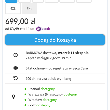
4XL
5XL
699,00
zł
od
63,49
zł
x 12 rat
Dodaj do Koszyka
DARMOWA dostawa,
wtorek 11 sierpnia
Zapłać w ciągu
2 godz. 19 min
5 lat ochrony - po rejestracji w Seca Care
100 dni na zwrot lub wymianę
●
Poznań
dostępny
●
Warszawa (Piaseczno)
dostępny
●
Wrocław
dostępny
●
Łódź
dostępny