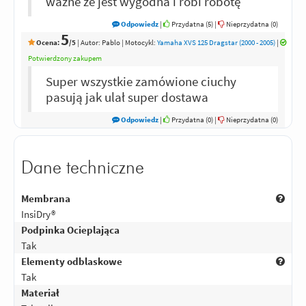
ważne że jest wygodna i robi robotę
Odpowiedz
|
Przydatna (
5
)
|
Nieprzydatna (
0
)
5
Ocena:
/5
|
Autor:
Pablo
| Motocykl:
Yamaha XVS 125 Dragstar (2000 - 2005)
|
Potwierdzony zakupem
Super wszystkie zamówione ciuchy
pasują jak ulał super dostawa
Odpowiedz
|
Przydatna (
0
)
|
Nieprzydatna (
0
)
Dane techniczne
Membrana
InsiDry®
Podpinka Ocieplająca
Tak
Elementy odblaskowe
Tak
Materiał