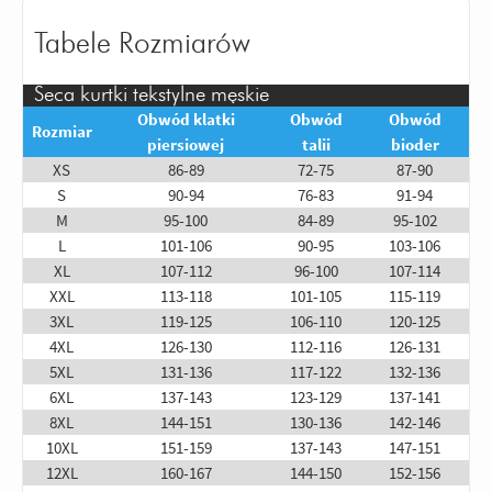
Tabele Rozmiarów
Seca kurtki tekstylne męskie
Obwód klatki
Obwód
Obwód
Rozmiar
piersiowej
talii
bioder
XS
86-89
72-75
87-90
S
90-94
76-83
91-94
M
95-100
84-89
95-102
L
101-106
90-95
103-106
XL
107-112
96-100
107-114
XXL
113-118
101-105
115-119
3XL
119-125
106-110
120-125
4XL
126-130
112-116
126-131
5XL
131-136
117-122
132-136
6XL
137-143
123-129
137-141
8XL
144-151
130-136
142-146
10XL
151-159
137-143
147-151
12XL
160-167
144-150
152-156