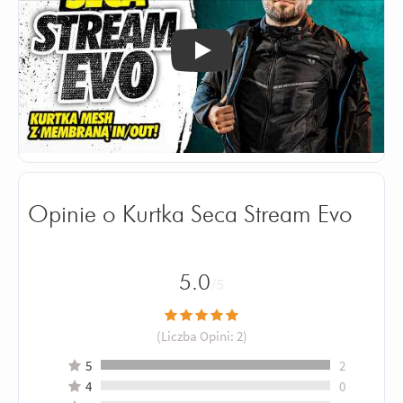
Odtwórz
Opinie o Kurtka Seca Stream Evo
5.0
/5
(Liczba Opini:
2
)
5
2
4
0