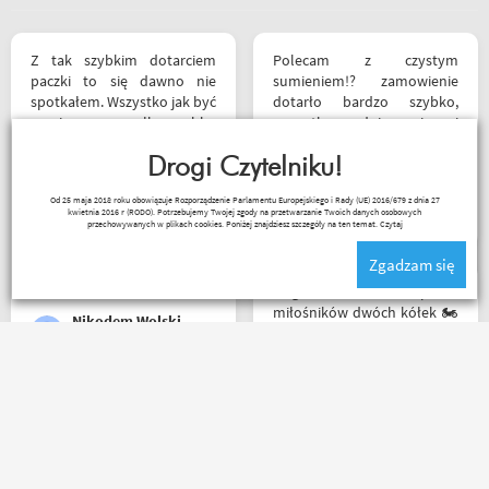
Z tak szybkim dotarciem
Polecam z czystym
paczki to się dawno nie
sumieniem!? zamowienie
spotkałem. Wszystko jak być
dotarło bardzo szybko,
powinno, przesyłka szybko
wszystko zgodnie z opisem i
wysłana, jest feedback o
w jak najlepszym porządku.
tym co się z paczką dzieje,
Drogi Czytelniku!
Kontakt również super.
towar dotarł dobrze
Naprawdę warto robić
_ bazyl_
Od 25 maja 2018 roku obowiązuje Rozporządzenie Parlamentu Europejskiego i Rady (UE) 2016/679 z dnia 27
zapakowany i zgodny z
zakupy bo chłopaki wiedzą
kwietnia 2016 r (RODO). Potrzebujemy Twojej zgody na przetwarzanie Twoich danych osobowych
zamówieniem.
czym handlują.
przechowywanych w plikach cookies. Poniżej znajdziesz szczegóły na ten temat.
Czytaj
Organizacyjnie chłopaki
Zgadzam się
mają to ogarnięte :)
Mega wielki 😱 sklep dla
miłośników dwóch kółek 🏍️
Nikodem Wolski
🛵. Bardzo duży wybór w
asortymencie i w
rozmiarówce. Dużo osób z
obsługi którzy chętnie
Towar zgodny z opisem
pomogą i doradzą.Świetny
wysyłka błyskawiczna i
kontakt telefoniczny. Z
gratisy sklep wart każdej
pewnością w Poznaniu jak
złotówki zapraszam
nie w regionie sklep nr. 1👍🏻