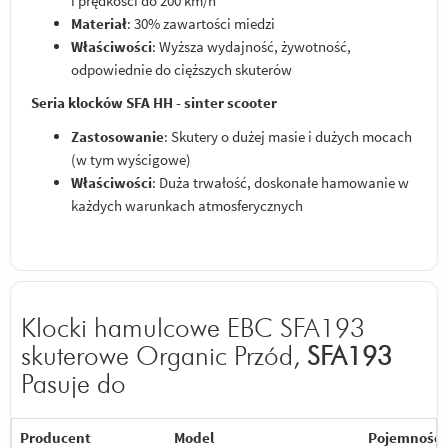
i prędkości do 200 km/h
Materiał
: 30% zawartości miedzi
Właściwości
: Wyższa wydajność, żywotność,
odpowiednie do cięższych skuterów
Seria klocków SFA HH - sinter scooter
Zastosowanie
: Skutery o dużej masie i dużych mocach
(w tym wyścigowe)
Właściwości
: Duża trwałość, doskonałe hamowanie w
każdych warunkach atmosferycznych
Klocki hamulcowe EBC SFA193
skuterowe Organic Przód,
SFA193
Pasuje do
Producent
Model
Pojemność