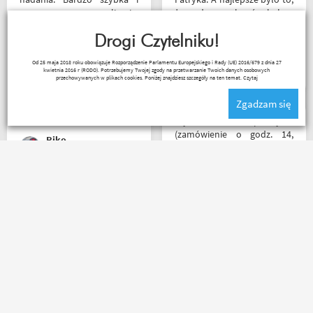
sprawna realizacja.
że podczas zakupów byłem
Jakościowo produkty są
świadkiem cudu – pan
świetne. Rzetelna firma, z
Drogi Czytelniku!
inwalida nagle wstał i
której będę korzystał i
poszedł. 10/10 za atrakcje
Kapkos
Od 25 maja 2018 roku obowiązuje Rozporządzenie Parlamentu Europejskiego i Rady (UE) 2016/679 z dnia 27
wspierał, ponieważ cała
dodatkowe. 😄
kwietnia 2016 r (RODO). Potrzebujemy Twojej zgody na przetwarzanie Twoich danych osobowych
ekipa robi niesamowita
przechowywanych w plikach cookies. Poniżej znajdziesz szczegóły na ten temat.
Czytaj
robotę w motocyklowym
Zgadzam się
świecie :). Pozdrawiam !
Błyskawiczna przesyłka
(zamówienie o godz. 14,
Riko
paczkomatem już o godz. 8
rano następnego dnia!) ,
paczka zapakowana
schludnie i estetycznie, tak
Polecam z czystym
samo kurtka, która była
sumieniem!? zamowienie
prezentem urodzinowym,
dotarło bardzo szybko,
więc nawet nie było
wszystko zgodnie z opisem i
potrzeby szukania
w jak najlepszym porządku.
okazjonalnego opakowania.
Kontakt również super.
Zdecydowanie polecam i na
Naprawdę warto robić
pewno wrócę do
_ bazyl_
Ada Banasiak
zakupy bo chłopaki wiedzą
Motobandy na kolejne
czym handlują.
zakupy :)