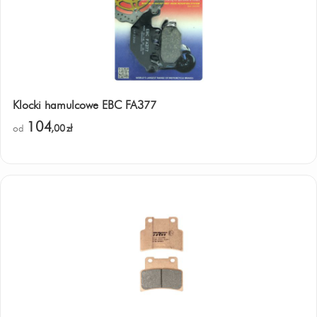
Klocki hamulcowe EBC FA377
104
od
,00
zł