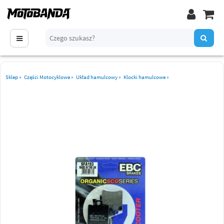
Sklep
»
Części Motocyklowe
»
Układ hamulcowy
»
Klocki hamulcowe
»