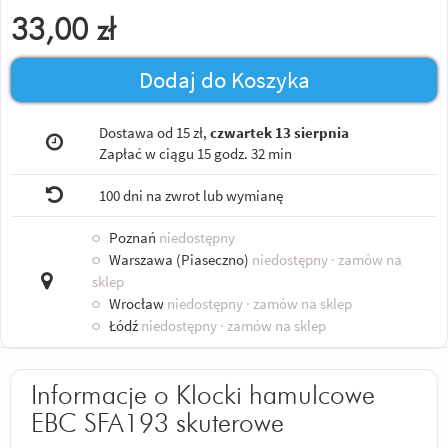
33,00
zł
Dodaj do Koszyka
Dostawa od 15 zł,
czwartek 13 sierpnia
Zapłać w ciągu
15 godz. 32 min
100 dni na zwrot lub wymianę
○
Poznań
niedostępny
○
Warszawa (Piaseczno)
niedostępny
· zamów na
sklep
○
Wrocław
niedostępny
· zamów na sklep
○
Łódź
niedostępny
· zamów na sklep
Informacje o Klocki hamulcowe
EBC SFA193 skuterowe