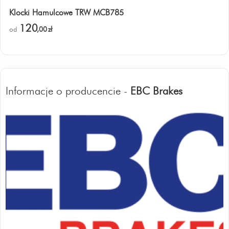
Klocki Hamulcowe TRW MCB785
120
od
,00
zł
Informacje o producencie -
EBC Brakes