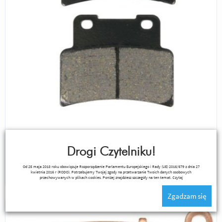
Klocki Hamulcowe TRW MCB785 Organic Przód
Drogi Czytelniku!
Od 25 maja 2018 roku obowiązuje Rozporządzenie Parlamentu Europejskiego i Rady (UE) 2016/679 z dnia 27
120,00 zł
kwietnia 2016 r (RODO). Potrzebujemy Twojej zgody na przetwarzanie Twoich danych osobowych
przechowywanych w plikach cookies. Poniżej znajdziesz szczegóły na ten temat.
Czytaj
Zgadzam się