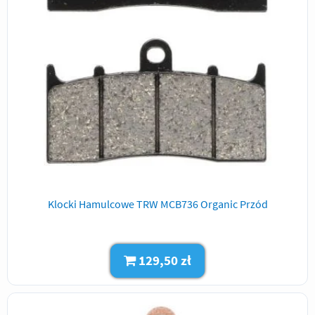
Klocki Hamulcowe TRW MCB736 Organic Przód
129,50 zł