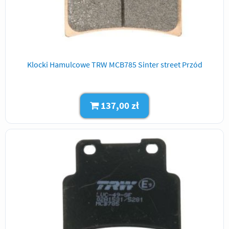
Klocki Hamulcowe TRW MCB785 Sinter street Przód
137,00 zł