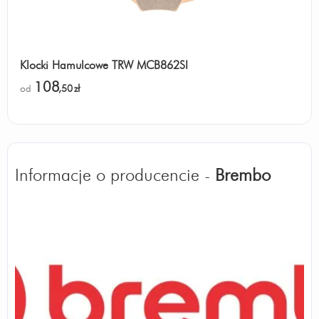
Klocki Hamulcowe TRW MCB862SI
108
od
,50
zł
Informacje o producencie -
Brembo