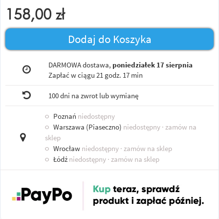
158,00
zł
Dodaj do Koszyka
DARMOWA dostawa,
poniedziałek 17 sierpnia
Zapłać w ciągu
21 godz. 17 min
100 dni na zwrot lub wymianę
○
Poznań
niedostępny
○
Warszawa (Piaseczno)
niedostępny
· zamów na
sklep
○
Wrocław
niedostępny
· zamów na sklep
○
Łódź
niedostępny
· zamów na sklep