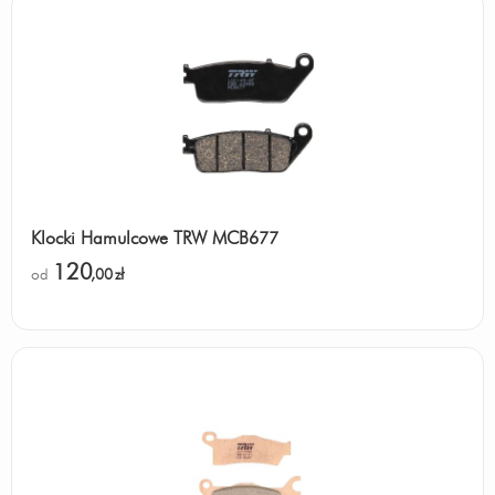
Klocki Hamulcowe TRW MCB677
120
od
,00
zł