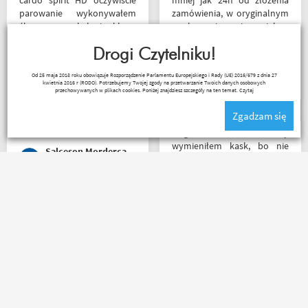
cardo spirit HD oczywiście
mniej jak 24h od złożenia
parowanie wykonywałem
zamówienia, w oryginalnym
źle pan z obsługi sklepu
opakowaniu, nie miałem
spokojnie i cierpliwie
okazji sprawdzić jak wygląda
wytłumaczył w czym
Drogi Czytelniku!
zamiana rozmiarów ale cała
problem i sprawa
reszta na wysokim
Kuba 1510
Od 25 maja 2018 roku obowiązuje Rozporządzenie Parlamentu Europejskiego i Rady (UE) 2016/679 z dnia 27
załatwiona polecam
poziomie.
kwietnia 2016 r (RODO). Potrzebujemy Twojej zgody na przetwarzanie Twoich danych osobowych
serdecznie obsługa daje
przechowywanych w plikach cookies. Poniżej znajdziesz szczegóły na ten temat.
Czytaj
radę no i oczywiście nie
Zgadzam się
wyszedłem bez kupna
kurteczki na lato bardzo
Mega kolesie, 2 razy
była mi potrzebna w takie
wymieniłem kask, bo nie
Salceson Morderca
upały,LWG
pasował rozmiar i zero
problemów. Na pewno
jeszcze wrócę, a może i
wpadnę przejazdem.
Polecam z czystym
Polecam wszystkim
sumieniem!? zamowienie
początkującym w temacie
dotarło bardzo szybko,
moto, bo wyjadacze i tak
wszystko zgodnie z opisem i
wiedzą że motobanda jest
w jak najlepszym porządku.
The Best! Już byłem na
Kontakt również super.
miejscu i nadal podtrzymuję
Naprawdę warto robić
zdanie.
_ bazyl_
Mr Grisza
zakupy bo chłopaki wiedzą