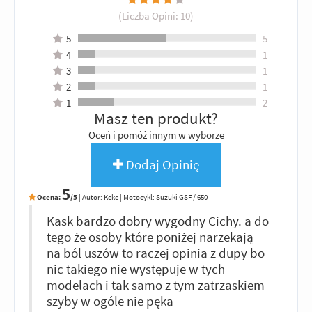
(Liczba Opini:
10
)
5
5
4
1
3
1
2
1
1
2
Masz ten produkt?
Oceń i pomóż innym w wyborze
Dodaj Opinię
5
Ocena:
/5
|
Autor:
Keke
| Motocykl: Suzuki GSF / 650
Kask bardzo dobry wygodny Cichy. a do
tego że osoby które poniżej narzekają
na ból uszów to raczej opinia z dupy bo
nic takiego nie występuje w tych
modelach i tak samo z tym zatrzaskiem
szyby w ogóle nie pęka