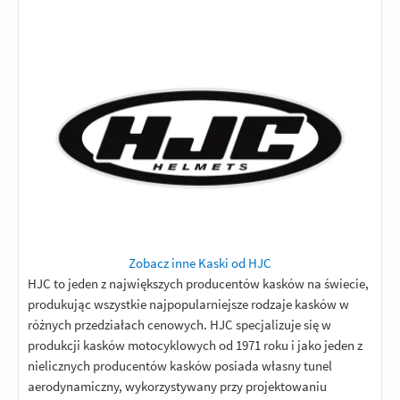
do sklepu na wymianę i będę czekał aż
wróci do mnie nowa sztuka. Mam
nadzieję że po prostu trafiłem na
wadliwy egzemplarz, bo bardzo się na
niego napaliłem ??
Odpowiedz
|
Przydatna (
34
)
|
Nieprzydatna (
38
)
1
Ocena:
/5
|
Autor:
Kacper
| Motocykl:
Honda CBR 1100XX Super Blackbird (1999 -
2007)
Nie polecam.
Odpowiedz
|
Przydatna (
0
)
|
Nieprzydatna (
5
)
1
Ocena:
/5
|
Autor:
Piekarz
| Motocykl: Honda CB 1000RA
Zobacz inne Kaski od HJC
Witam.
HJC to jeden z największych producentów kasków na świecie,
produkując wszystkie najpopularniejsze rodzaje kasków w
W marcu kupiłem kask HJC i70 Eluma
różnych przedziałach cenowych. HJC specjalizuje się w
black/grey i przyznam szczerze jestem
produkcji kasków motocyklowych od 1971 roku i jako jeden z
bardzo zawiedziony ponieważ po
nielicznych producentów kasków posiada własny tunel
godzinie jazdy uszy tak bolą, że trzeba
aerodynamiczny, wykorzystywany przy projektowaniu
go ściągnąć na kilka minut. W kasku