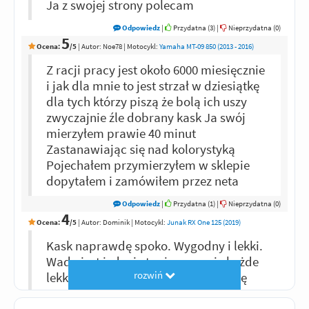
Ja z swojej strony polecam
Odpowiedz
|
Przydatna (
3
)
|
Nieprzydatna (
0
)
5
Ocena:
/5
|
Autor:
Noe78
| Motocykl:
Yamaha MT-09 850 (2013 - 2016)
Z racji pracy jest około 6000 miesięcznie
i jak dla mnie to jest strzał w dziesiątkę
dla tych którzy piszą że bolą ich uszy
zwyczajnie źle dobrany kask Ja swój
mierzyłem prawie 40 minut
Zastanawiając się nad kolorystyką
Pojechałem przymierzyłem w sklepie
dopytałem i zamówiłem przez neta
Odpowiedz
|
Przydatna (
1
)
|
Nieprzydatna (
0
)
4
Ocena:
/5
|
Autor:
Dominik
| Motocykl:
Junak RX One 125 (2019)
Kask naprawdę spoko. Wygodny i lekki.
Wadą jest jedynie to, że w macie każde
rozwiń
lekkie otarcie jest widoczne... Jeżdżę
prawie dzień w dzień przez 10miesiecy