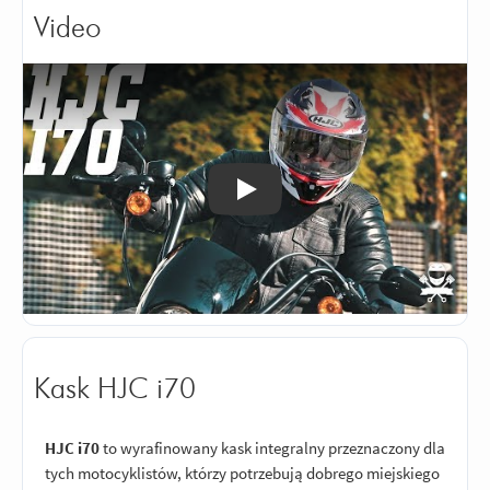
Video
Odtwórz
Kask HJC i70
HJC i70
to wyrafinowany kask integralny przeznaczony dla
tych motocyklistów, którzy potrzebują dobrego miejskiego