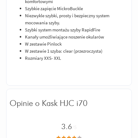
komfortowymi
Szybkie zapięcie MickroBuckle
Niezwykle szybki, prosty i bezpieczny system
mocowania szyby.
Szybki system montażu szyby RapidFire
Kanały umożliwiające noszenie okularów
W zestawie Pinlock
W zestawie 1 szyba: clear (przezroczysta)
Rozmiary XXS- XXL
Opinie o Kask HJC i70
3.6
/5