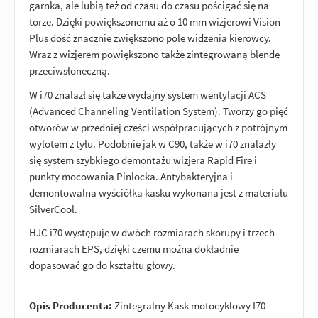
garnka, ale lubią też od czasu do czasu pościgać się na
torze. Dzięki powiększonemu aż o 10 mm wizjerowi Vision
Plus dość znacznie zwiększono pole widzenia kierowcy.
Wraz z wizjerem powiększono także zintegrowaną blendę
przeciwsłoneczną.
W i70 znalazł się także wydajny system wentylacji ACS
(Advanced Channeling Ventilation System). Tworzy go pięć
otworów w przedniej części współpracujących z potrójnym
wylotem z tyłu. Podobnie jak w C90, także w i70 znalazły
się system szybkiego demontażu wizjera Rapid Fire i
punkty mocowania Pinlocka. Antybakteryjna i
demontowalna wyściółka kasku wykonana jest z materiału
SilverCool.
HJC i70 występuje w dwóch rozmiarach skorupy i trzech
rozmiarach EPS, dzięki czemu można dokładnie
dopasować go do kształtu głowy.
Opis Producenta:
Zintegralny Kask motocyklowy I70