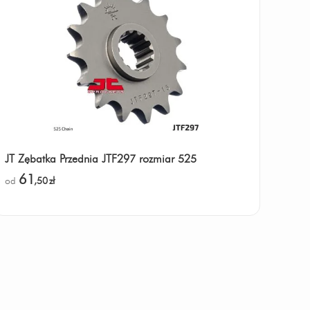
JT Zębatka Przednia JTF297 rozmiar 525
61
od
,50
zł