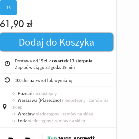
15
61,90
zł
Dodaj do Koszyka
Dostawa od 15 zł,
czwartek 13 sierpnia
Zapłać w ciągu
23 godz. 19 min
100 dni na zwrot lub wymianę
○
Poznań
niedostępny
○
Warszawa (Piaseczno)
niedostępny
· zamów na
sklep
○
Wrocław
niedostępny
· zamów na sklep
○
Łódź
niedostępny
· zamów na sklep