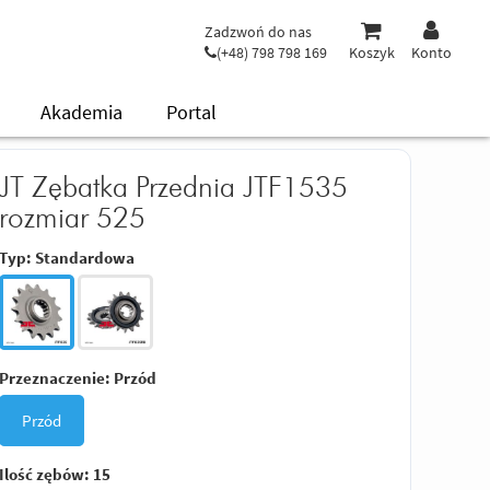
Zadzwoń do nas
(+48) 798 798 169
Koszyk
Konto
Akademia
Portal
JT Zębatka Przednia JTF1535
rozmiar 525
Typ:
Standardowa
Przeznaczenie:
Przód
Przód
Ilość zębów:
15