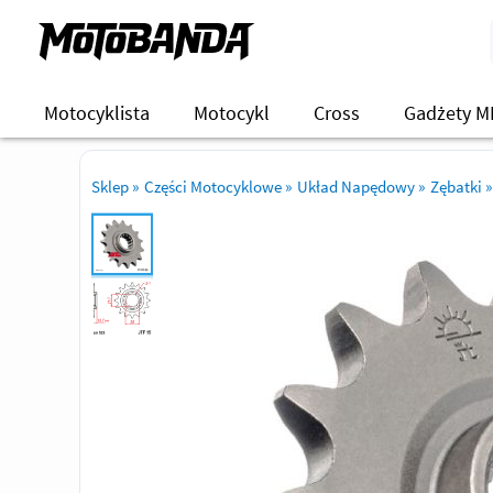
Motocyklista
Motocykl
Cross
Gadżety M
Sklep
»
Części Motocyklowe
»
Układ Napędowy
»
Zębatki
»