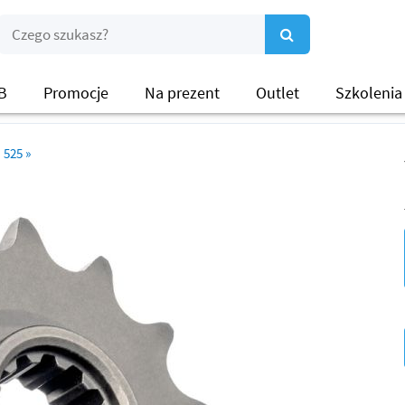
B
Promocje
Na prezent
Outlet
Szkolenia
525
»