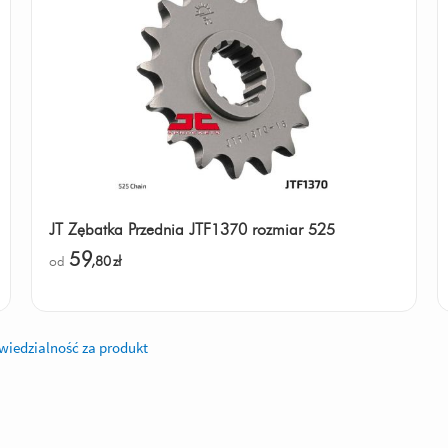
JT Zębatka Przednia JTF1370 rozmiar 525
59
od
,80
zł
iedzialność za produkt