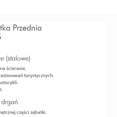
tka Przednia
5
e (stalowe)
na ścieranie.
 zastosowań turystycznych.
otocykli.
0.
m drgań
rznej części zębatki.