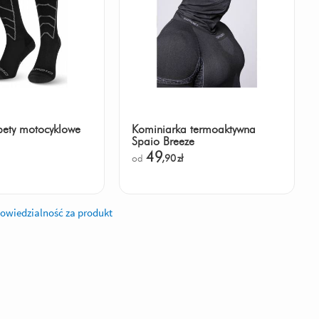
pety motocyklowe
Kominiarka termoaktywna
Spaio Breeze
49
od
,90
zł
owiedzialność za produkt