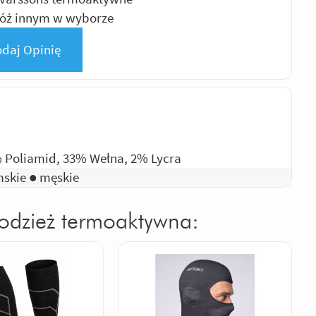
óż innym w wyborze
daj Opinię
 Poliamid, 33% Wełna, 2% Lycra
skie ● męskie
 odzież termoaktywna: