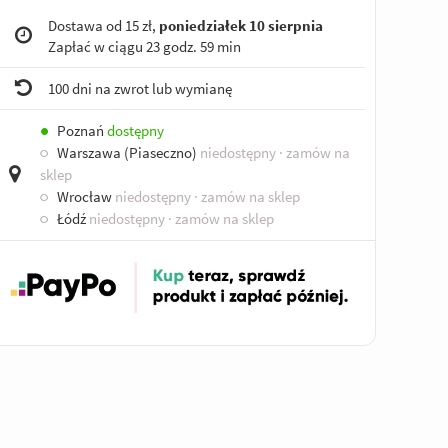
Dostawa od 15 zł,
poniedziałek 10 sierpnia
Zapłać w ciągu
23 godz. 59 min
100 dni na zwrot lub wymianę
●
Poznań
dostępny
○
Warszawa (Piaseczno)
niedostępny
· zamów na
sklep
○
Wrocław
niedostępny
· zamów na sklep
○
Łódź
niedostępny
· zamów na sklep