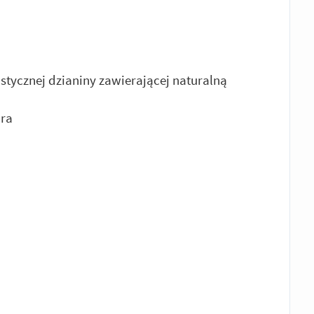
astycznej dzianiny zawierającej naturalną
cra