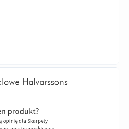
klowe Halvarssons
en produkt?
 opinię dla Skarpety
varssons termoaktywne