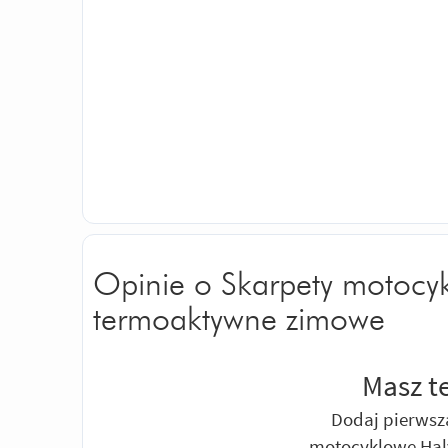
Opinie o Skarpety motocy
termoaktywne zimowe
Masz t
Dodaj pierwszą
motocyklowe Hal