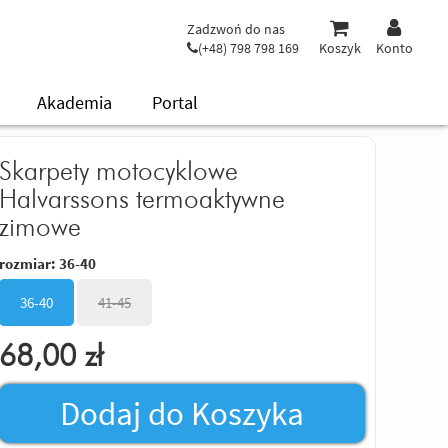
Zadzwoń do nas
(+48) 798 798 169
Koszyk
Konto
Akademia
Portal
Skarpety motocyklowe
Halvarssons termoaktywne
zimowe
rozmiar:
36-40
36-40
41-45
68,00
zł
Dodaj do Koszyka