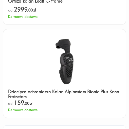
Orteza kolan Leatt C-Frame
2999
od
,00
zł
Darmowa dostawa
Dziecięce ochraniacze Kolan Alpinestars Bionic Plus Knee
Protectors
159
od
,00
zł
Darmowa dostawa