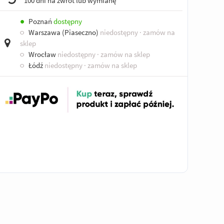
100 dni na zwrot lub wymianę
●
Poznań
dostępny
○
Warszawa (Piaseczno)
niedostępny
· zamów na
sklep
○
Wrocław
niedostępny
· zamów na sklep
○
Łódź
niedostępny
· zamów na sklep