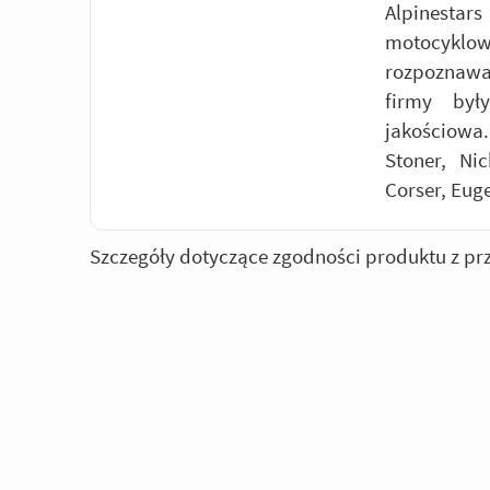
Alpinest
motocyklow
rozpoznawal
firmy był
jakościowa
Stoner, Ni
Corser, Eug
Szczegóły dotyczące zgodności produktu z pr