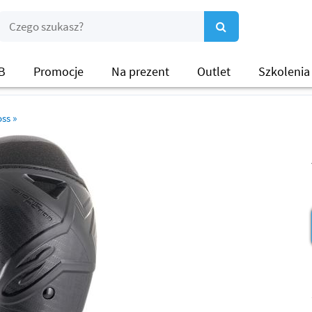
B
Promocje
Na prezent
Outlet
Szkolenia
oss
»