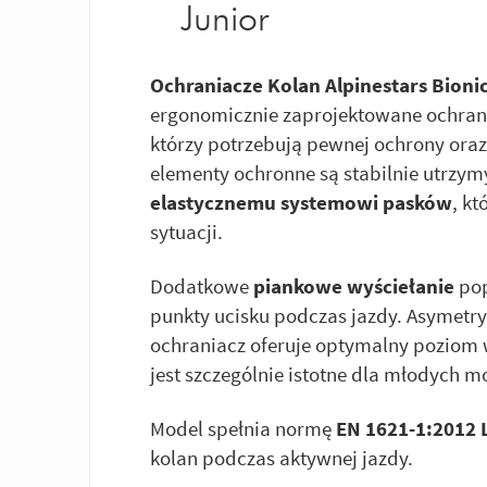
Junior
Ochraniacze Kolan Alpinestars Bioni
ergonomicznie zaprojektowane ochrani
którzy potrzebują pewnej ochrony ora
elementy ochronne są stabilnie utrzy
elastycznemu systemowi pasków
, k
sytuacji.
Dodatkowe
piankowe wyściełanie
pop
punkty ucisku podczas jazdy. Asymetryc
ochraniacz oferuje optymalny poziom 
jest szczególnie istotne dla młodych m
Model spełnia normę
EN 1621-1:2012 
kolan podczas aktywnej jazdy.