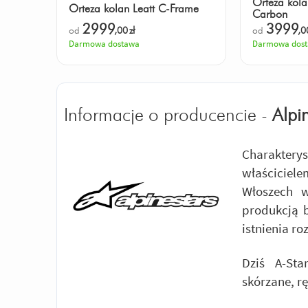
Orteza kol
Orteza kolan Leatt C-Frame
Carbon
2999
3999
od
,00
zł
od
,0
Darmowa dostawa
Darmowa dos
Informacje o producencie -
Alpi
Charakter
właściciel
Włoszech 
produkcją 
istnienia ro
Dziś A-Sta
skórzane, r