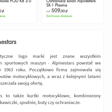
anowa POD K8 3.0
Ochraniacz kolan Alpinestars
SX-1 Plasma
509
0
zł
od
,00
zł
tawa
Darmowa dostawa
nestars
ystyczne logo marki jest znane wszystkim
em sportowych maszyn - Alpinestars powstał we
w 1963 roku. Początkowo firma zajmowała się
butów motocyklowych, a wraz z kolejnymi latami
zszerzała swoją ofertę.
rs to także kurtki motocyklowe, kombinezony
ękawiczki, spodnie, buty czy ochraniacze.