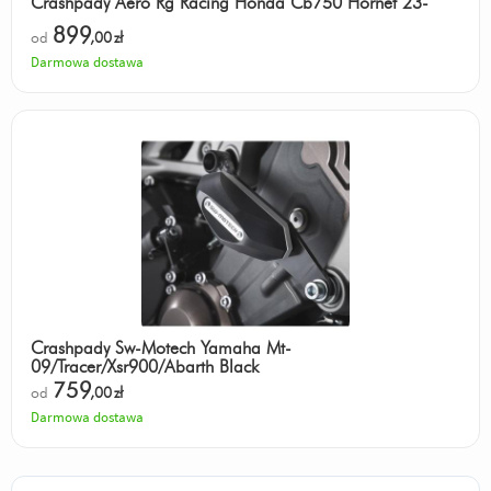
Crashpady Aero Rg Racing Honda Cb750 Hornet 23-
899
od
,00
zł
Darmowa dostawa
Crashpady Sw-Motech Yamaha Mt-
09/Tracer/Xsr900/Abarth Black
759
od
,00
zł
Darmowa dostawa