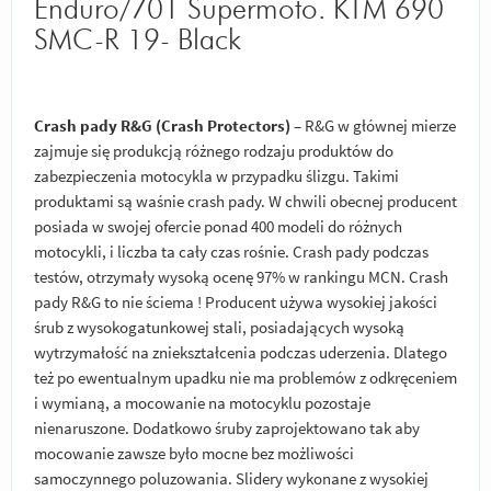
Enduro/701 Supermoto. KTM 690
SMC-R 19- Black
Crash pady R&G (Crash Protectors)
– R&G w głównej mierze
zajmuje się produkcją różnego rodzaju produktów do
zabezpieczenia motocykla w przypadku ślizgu. Takimi
produktami są waśnie crash pady. W chwili obecnej producent
posiada w swojej ofercie ponad 400 modeli do różnych
motocykli, i liczba ta cały czas rośnie. Crash pady podczas
testów, otrzymały wysoką ocenę 97% w rankingu MCN. Crash
pady R&G to nie ściema ! Producent używa wysokiej jakości
śrub z wysokogatunkowej stali, posiadających wysoką
wytrzymałość na zniekształcenia podczas uderzenia. Dlatego
też po ewentualnym upadku nie ma problemów z odkręceniem
i wymianą, a mocowanie na motocyklu pozostaje
nienaruszone. Dodatkowo śruby zaprojektowano tak aby
mocowanie zawsze było mocne bez możliwości
samoczynnego poluzowania. Slidery wykonane z wysokiej