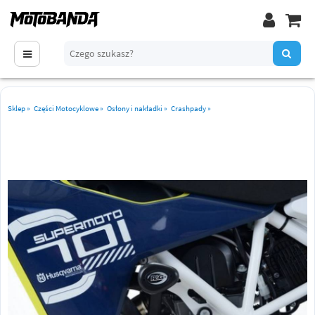
Sklep
»
Części Motocyklowe
»
Osłony i nakładki
»
Crashpady
»