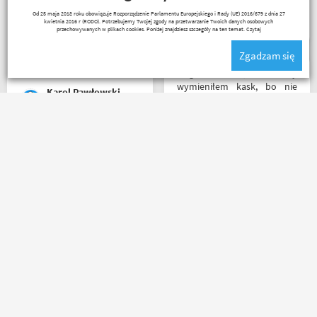
pomogą i doradzą.Świetny
Wojciech Skwarcan
Od 25 maja 2018 roku obowiązuje Rozporządzenie Parlamentu Europejskiego i Rady (UE) 2016/679 z dnia 27
kontakt telefoniczny. Z
kwietnia 2016 r (RODO). Potrzebujemy Twojej zgody na przetwarzanie Twoich danych osobowych
pewnością w Poznaniu jak
przechowywanych w plikach cookies. Poniżej znajdziesz szczegóły na ten temat.
Czytaj
nie w regionie sklep nr. 1👍🏻
Zgadzam się
Buty zakupione bardzo
wygode 🤗
Mega kolesie, 2 razy
wymieniłem kask, bo nie
Karol Pawłowski
pasował rozmiar i zero
problemów. Na pewno
jeszcze wrócę, a może i
wpadnę przejazdem.
Rzetelni w tym co robią. p.s.
Polecam wszystkim
super, że nie tylko testujecie,
początkującym w temacie
ale i handlujecie... opisy
moto, bo wyjadacze i tak
towaru, szybka wysyłka...
wiedzą że motobanda jest
profesjonalnie. O testach
The Best! Już byłem na
motocykli nie wspomnę.
miejscu i nadal podtrzymuję
Dzięki.
zdanie.
Ryszard Krysz
Mr Grisza