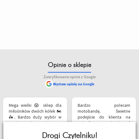
Opinie o sklepie
Zweryfikowane opinie z Google
Wystaw opinię na Google
Mega wielki 😱 sklep dla
Bardzo polecam
miłośników dwóch kółek 🏍️
motobandę. Świetne
🛵. Bardzo duży wybór w
podejście do klienta na
asortymencie i w
najwyższym poziomie od
rozmiarówce. Dużo osób z
samego początku do końca.
obsługi którzy chętnie
Drogi Czytelniku!
Oby więcej takich sklepów.