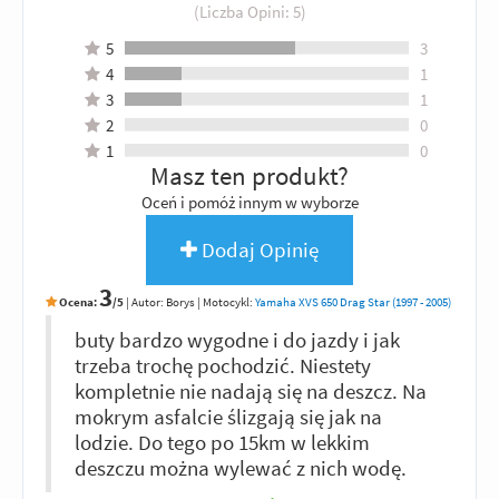
(Liczba Opini:
5
)
5
3
4
1
3
1
2
0
1
0
Masz ten produkt?
Oceń i pomóż innym w wyborze
Dodaj Opinię
3
Ocena:
/5
|
Autor:
Borys
| Motocykl:
Yamaha XVS 650 Drag Star (1997 - 2005)
buty bardzo wygodne i do jazdy i jak
trzeba trochę pochodzić. Niestety
kompletnie nie nadają się na deszcz. Na
mokrym asfalcie ślizgają się jak na
lodzie. Do tego po 15km w lekkim
deszczu można wylewać z nich wodę.