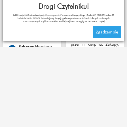
spokojnie i cierpliwie
profesjonalnie. O testach
wytłumaczył w czym
Drogi Czytelniku!
motocykli nie wspomnę.
problem i sprawa
Dzięki.
Ryszard Krysz
Od 25 maja 2018 roku obowiązuje Rozporządzenie Parlamentu Europejskiego i Rady (UE) 2016/679 z dnia 27
załatwiona polecam
kwietnia 2016 r (RODO). Potrzebujemy Twojej zgody na przetwarzanie Twoich danych osobowych
serdecznie obsługa daje
przechowywanych w plikach cookies. Poniżej znajdziesz szczegóły na ten temat.
Czytaj
radę no i oczywiście nie
Zgadzam się
wyszedłem bez kupna
kurteczki na lato bardzo
Sklep na celujący! Fachowcy
była mi potrzebna w takie
przemili, cierpliwi. Zakupy,
Salceson Morderca
upały,LWG
które się do kufra nie
zmieściły, zostały wysłane
kurierem - ekstra
rozwiązanie! Jakość
Polecam , paczka doszła w
produktów (m.in. komplet
mniej jak 24h od złożenia
Rebelhorn) pierwsza klasa -
zamówienia, w oryginalnym
już sprawdzone na
opakowaniu, nie miałem
dłuższym wypadzie w
okazji sprawdzić jak wygląda
Bieszczady. Polecam z
zamiana rozmiarów ale cała
całego serca!
reszta na wysokim
Kuba 1510
Agnieszka Deja
poziomie.