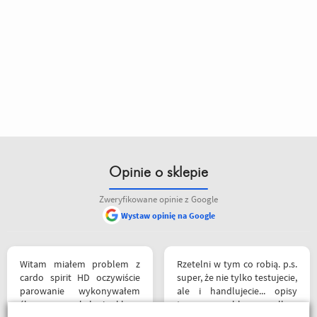
Opinie o sklepie
Zweryfikowane opinie z Google
Wystaw opinię na Google
Witam miałem problem z
Rzetelni w tym co robią. p.s.
cardo spirit HD oczywiście
super, że nie tylko testujecie,
parowanie wykonywałem
ale i handlujecie... opisy
źle pan z obsługi sklepu
towaru, szybka wysyłka...