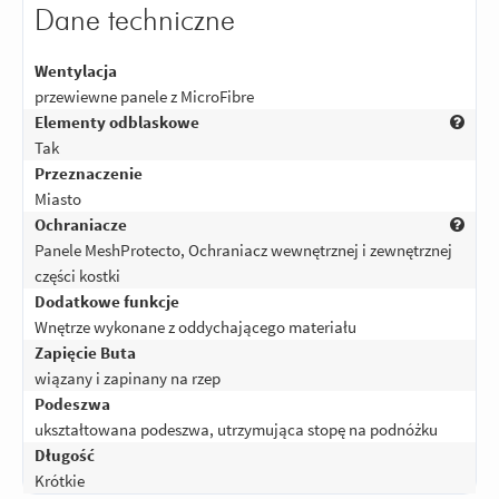
Dane techniczne
Odpowiedz
|
Przydatna (
0
)
|
Nieprzydatna (
0
)
4
Ocena:
/5
|
Autor:
Cinek
| Motocykl:
Yamaha MT-125 125 (2014 - 2019)
Wentylacja
Buty spełniły moje oczekiwania
przewiewne panele z MicroFibre
względem jakości czekam na sezon
Elementy odblaskowe
żeby je przetestować na maszynie ?
Tak
Przeznaczenie
Odpowiedz
|
Przydatna (
0
)
|
Nieprzydatna (
3
)
Miasto
Ochraniacze
Panele MeshProtecto, Ochraniacz wewnętrznej i zewnętrznej
części kostki
Dodatkowe funkcje
Wnętrze wykonane z oddychającego materiału
Zapięcie Buta
wiązany i zapinany na rzep
Podeszwa
ukształtowana podeszwa, utrzymująca stopę na podnóżku
Długość
Krótkie