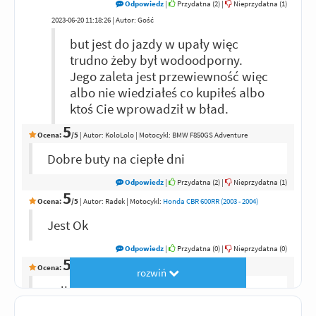
Odpowiedz
|
Przydatna (
2
)
|
Nieprzydatna (
1
)
2023-06-20 11:18:26 | Autor: Gość
but jest do jazdy w upały więc
trudno żeby był wodoodporny.
Jego zaleta jest przewiewność więc
albo nie wiedziałeś co kupiłeś albo
ktoś Cie wprowadził w bład.
5
Ocena:
/5
|
Autor:
KoloLolo
| Motocykl: BMW F850GS Adventure
Dobre buty na ciepłe dni
Odpowiedz
|
Przydatna (
2
)
|
Nieprzydatna (
1
)
5
Ocena:
/5
|
Autor:
Radek
| Motocykl:
Honda CBR 600RR (2003 - 2004)
Jest Ok
Odpowiedz
|
Przydatna (
0
)
|
Nieprzydatna (
0
)
5
Ocena:
/5
|
Autor:
Gość
rozwiń
Odblaski to bezpieczeństwo czynne a
nie bierne :)