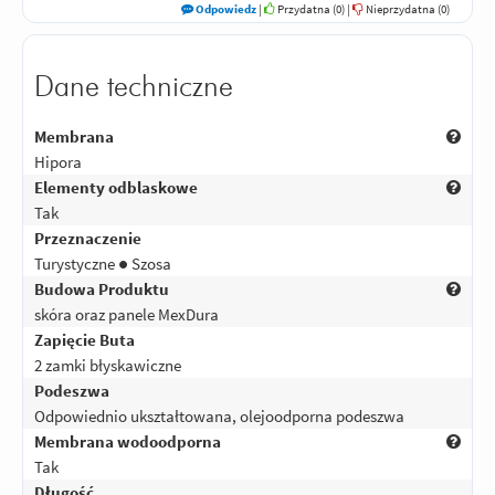
Odpowiedz
|
Przydatna (
0
)
|
Nieprzydatna (
0
)
Dane techniczne
Membrana
Hipora
Elementy odblaskowe
Tak
Przeznaczenie
Turystyczne ● Szosa
Budowa Produktu
skóra oraz panele MexDura
Zapięcie Buta
2 zamki błyskawiczne
Podeszwa
Odpowiednio ukształtowana, olejoodporna podeszwa
Membrana wodoodporna
Tak
Długość