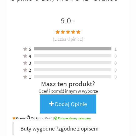
5.0
/5
(Liczba Opini:
1
)
5
1
4
0
3
0
2
0
1
0
Masz ten produkt?
Oceń i pomóż innym w wyborze
Dodaj Opinię
5
Ocena:
/5
|
Autor:
Gość
|
Potwierdzony zakupem
Buty wygodne ?zgodne z opisem