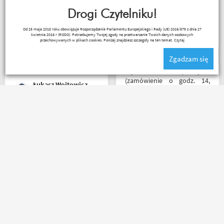
plus za publikowane
po podaniu rozmiaru udało
materiały niejednokrotnie
Drogi Czytelniku!
mi się kupić właśnie taki
podpięte do
rozmiar jaki chciałem.
Janusz Mrozek
Od 25 maja 2018 roku obowiązuje Rozporządzenie Parlamentu Europejskiego i Rady (UE) 2016/679 z dnia 27
poszczególnych artykułów,
kwietnia 2016 r (RODO). Potrzebujemy Twojej zgody na przetwarzanie Twoich danych osobowych
ceny podobne jak i u innych
przechowywanych w plikach cookies. Poniżej znajdziesz szczegóły na ten temat.
Czytaj
ale za wspomniane
Zgadzam się
materiały publikowane na
ich kanale warto kupować u
Błyskawiczna przesyłka
Motobandziorów, kolejne
(zamówienie o godz. 14,
Łukasz Wojtowicz
zamówienie już za kilka dni
paczkomatem już o godz. 8
rano następnego dnia!) ,
paczka zapakowana
schludnie i estetycznie, tak
Polecam , paczka doszła w
samo kurtka, która była
mniej jak 24h od złożenia
prezentem urodzinowym,
zamówienia, w oryginalnym
więc nawet nie było
opakowaniu, nie miałem
potrzeby szukania
okazji sprawdzić jak wygląda
okazjonalnego opakowania.
zamiana rozmiarów ale cała
Zdecydowanie polecam i na
reszta na wysokim
pewno wrócę do
Kuba 1510
Ada Banasiak
poziomie.
Motobandy na kolejne
zakupy :)