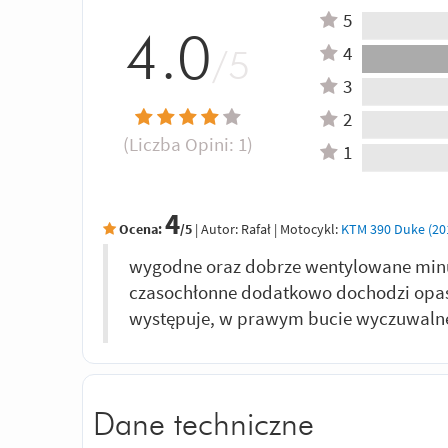
5
4.0
4
/5
3
2
(Liczba Opini:
1
)
1
4
Ocena:
/5
|
Autor:
Rafał
| Motocykl:
KTM 390 Duke (20
wygodne oraz dobrze wentylowane minus
czasochłonne dodatkowo dochodzi opask
występuje, w prawym bucie wyczuwalne
Dane techniczne