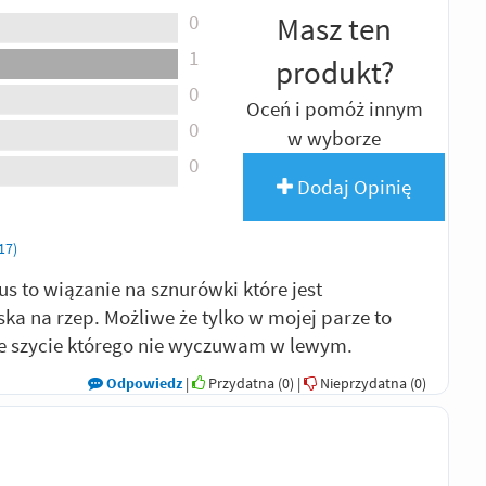
0
Masz ten
1
produkt?
0
Oceń i pomóż innym
0
w wyborze
0
Dodaj Opinię
17)
 to wiązanie na sznurówki które jest
a na rzep. Możliwe że tylko w mojej parze to
 szycie którego nie wyczuwam w lewym.
Odpowiedz
|
Przydatna (
0
)
|
Nieprzydatna (
0
)