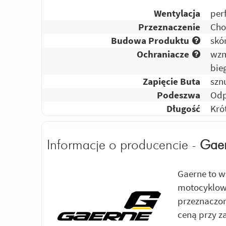
Wentylacja
per
Przeznaczenie
Cho
Budowa Produktu
skó
Ochraniacze
wzm
bie
Zapięcie Buta
szn
Podeszwa
Odp
Długość
Kró
Informacje o producencie -
Gae
Gaerne to w
motocyklowe
przeznaczon
ceną przy z