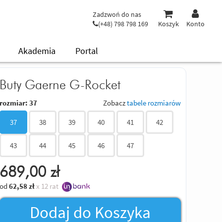
Zadzwoń do nas
(+48) 798 798 169
Koszyk
Konto
Akademia
Portal
Buty Gaerne G-Rocket
rozmiar:
37
Zobacz
tabele rozmiarów
37
38
39
40
41
42
43
44
45
46
47
689,00
zł
od
62,58
zł
x 12 rat
Dodaj do Koszyka