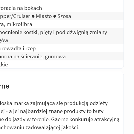
foracja na bokach
pper/Cruiser ● Miasto ● Szosa
ra, mikrofibra
ocnienie kostki, pięty i pod dźwignią zmiany
gów
urowadła i rzep
orna na ścieranie, gumowa
tkie
rne
łoska marka zajmująca się produkcją odzieży
j - a jej najbardziej znane produkty to buty
e do jazdy w terenie. Gaerne konkuruje atrakcyjną
achowaniu zadowalającej jakości.