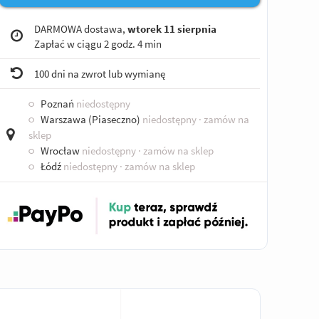
DARMOWA dostawa,
wtorek 11 sierpnia
Zapłać w ciągu
2 godz. 4 min
100 dni na zwrot lub wymianę
○
Poznań
niedostępny
○
Warszawa (Piaseczno)
niedostępny
· zamów na
sklep
○
Wrocław
niedostępny
· zamów na sklep
○
Łódź
niedostępny
· zamów na sklep