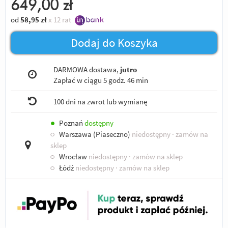
649,00
zł
od
58,95
zł
x 12 rat
Dodaj do Koszyka
DARMOWA dostawa,
jutro
Zapłać w ciągu
5 godz. 46 min
100 dni na zwrot lub wymianę
●
Poznań
dostępny
○
Warszawa (Piaseczno)
niedostępny
· zamów na
sklep
○
Wrocław
niedostępny
· zamów na sklep
○
Łódź
niedostępny
· zamów na sklep