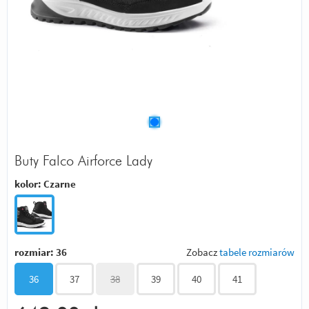
Buty Falco Airforce Lady
kolor:
Czarne
rozmiar:
36
Zobacz
tabele rozmiarów
36
37
38
39
40
41