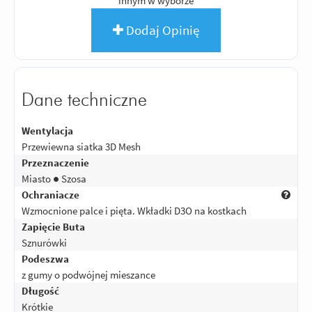
innym w wyborze
Dodaj Opinię
Dane techniczne
Wentylacja
Przewiewna siatka 3D Mesh
Przeznaczenie
Miasto ● Szosa
Ochraniacze
Wzmocnione palce i pięta. Wkładki D3O na kostkach
Zapięcie Buta
Sznurówki
Podeszwa
z gumy o podwójnej mieszance
Długość
Krótkie