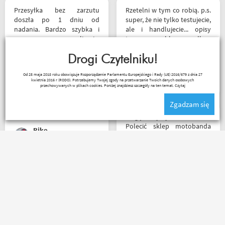
Przesyłka bez zarzutu
Rzetelni w tym co robią. p.s.
doszła po 1 dniu od
super, że nie tylko testujecie,
nadania. Bardzo szybka i
ale i handlujecie... opisy
sprawna realizacja.
towaru, szybka wysyłka...
Jakościowo produkty są
profesjonalnie. O testach
świetne. Rzetelna firma, z
Drogi Czytelniku!
motocykli nie wspomnę.
której będę korzystał i
Dzięki.
Ryszard Krysz
Od 25 maja 2018 roku obowiązuje Rozporządzenie Parlamentu Europejskiego i Rady (UE) 2016/679 z dnia 27
wspierał, ponieważ cała
kwietnia 2016 r (RODO). Potrzebujemy Twojej zgody na przetwarzanie Twoich danych osobowych
ekipa robi niesamowita
przechowywanych w plikach cookies. Poniżej znajdziesz szczegóły na ten temat.
Czytaj
robotę w motocyklowym
Zgadzam się
świecie :). Pozdrawiam !
Mogę z czystym sumieniem
Polecić sklep motobanda
Riko
może na miejscu mnie nie
było ale fachowa pomoc
poprzez e-mail przy zakupie
pomogła , profesjonalne
Jedyny minus że przez
podejście do klienta , kiedyś
Poczte przesyłka idzie
jak pozwoli na to pogoda
zdecydowanie za długo. A
napewno się wybiorę do
oprócz tego pełen
sklepu a tym czasem
profesjonalizm
pozostaje napić się kawy w
ich kubku