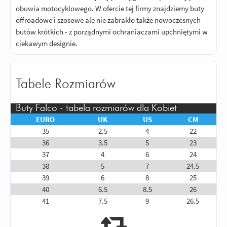
obuwia motocyklowego. W ofercie tej firmy znajdziemy buty
offroadowe i szosowe ale nie zabrakło także nowoczesnych
butów krótkich - z porządnymi ochraniaczami upchniętymi w
ciekawym designie.
Tabele Rozmiarów
Buty Falco - tabela rozmiarów dla Kobiet
EURO
UK
US
CM
35
2.5
4
22
36
3.5
5
23
37
4
6
24
38
5
7
24.5
39
6
8
25
40
6.5
8.5
26
41
7.5
9
26.5