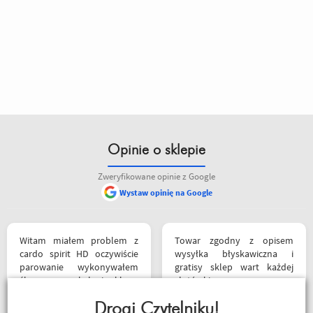
Opinie o sklepie
Zweryfikowane opinie z Google
Wystaw opinię na Google
pieniędzy. 5/5
Witam miałem problem z
Towar zgodny z opisem
cardo spirit HD oczywiście
wysyłka błyskawiczna i
parowanie wykonywałem
gratisy sklep wart każdej
źle pan z obsługi sklepu
złotówki zapraszam
spokojnie i cierpliwie
każdego motobandziora
wytłumaczył w czym
Drogi Czytelniku!