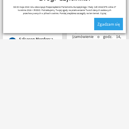
problem i sprawa
Lukasz Elo
Od 25 maja 2018 roku obowiązuje Rozporządzenie Parlamentu Europejskiego i Rady (UE) 2016/679 z dnia 27
załatwiona polecam
kwietnia 2016 r (RODO). Potrzebujemy Twojej zgody na przetwarzanie Twoich danych osobowych
serdecznie obsługa daje
przechowywanych w plikach cookies. Poniżej znajdziesz szczegóły na ten temat.
Czytaj
radę no i oczywiście nie
Zgadzam się
wyszedłem bez kupna
kurteczki na lato bardzo
Błyskawiczna przesyłka
była mi potrzebna w takie
(zamówienie o godz. 14,
Salceson Morderca
upały,LWG
paczkomatem już o godz. 8
rano następnego dnia!) ,
paczka zapakowana
schludnie i estetycznie, tak
Bez zarzutu. Przesyłka
samo kurtka, która była
dotarła szybko, rzeczy w
prezentem urodzinowym,
złym rozmiarze zwrócone
więc nawet nie było
bardzo łatwo i bez
potrzeby szukania
problemów, pieniądze
okazjonalnego opakowania.
wróciły na konto. Polecam
Zdecydowanie polecam i na
zamawiać, od razu w kilku
pewno wrócę do
I3laszka
Ada Banasiak
rozmiarach i zwrócić te
Motobandy na kolejne
nieodpowiednie, bez obaw
zakupy :)
na długie "zamrozenie"