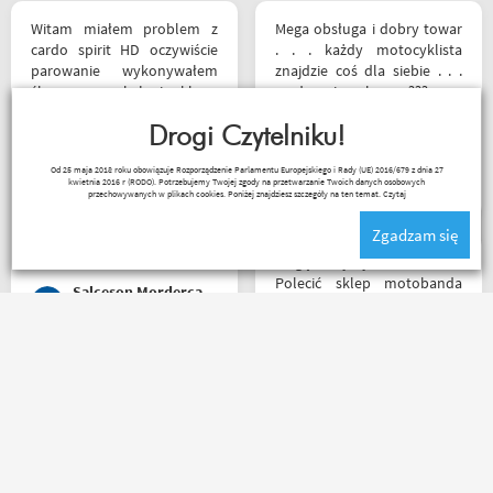
Witam miałem problem z
Mega obsługa i dobry towar
cardo spirit HD oczywiście
. . . każdy motocyklista
parowanie wykonywałem
znajdzie coś dla siebie . . .
źle pan z obsługi sklepu
serdecznie polecam ???
spokojnie i cierpliwie
wytłumaczył w czym
Drogi Czytelniku!
problem i sprawa
Sebastian Trąbski
Od 25 maja 2018 roku obowiązuje Rozporządzenie Parlamentu Europejskiego i Rady (UE) 2016/679 z dnia 27
załatwiona polecam
kwietnia 2016 r (RODO). Potrzebujemy Twojej zgody na przetwarzanie Twoich danych osobowych
serdecznie obsługa daje
przechowywanych w plikach cookies. Poniżej znajdziesz szczegóły na ten temat.
Czytaj
radę no i oczywiście nie
Zgadzam się
wyszedłem bez kupna
kurteczki na lato bardzo
Mogę z czystym sumieniem
była mi potrzebna w takie
Polecić sklep motobanda
Salceson Morderca
upały,LWG
może na miejscu mnie nie
było ale fachowa pomoc
poprzez e-mail przy zakupie
pomogła , profesjonalne
Bardzo fajny sklep,
podejście do klienta , kiedyś
pomocna obsługa pana
jak pozwoli na to pogoda
Patryka. A najlepsze było to,
napewno się wybiorę do
że podczas zakupów byłem
sklepu a tym czasem
świadkiem cudu – pan
pozostaje napić się kawy w
inwalida nagle wstał i
ich kubku