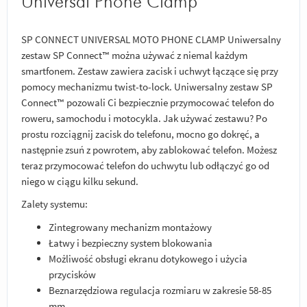
Universal Phone Clamp
SP CONNECT UNIVERSAL MOTO PHONE CLAMP Uniwersalny
zestaw SP Connect™ można używać z niemal każdym
smartfonem. Zestaw zawiera zacisk i uchwyt łączące się przy
pomocy mechanizmu twist-to-lock. Uniwersalny zestaw SP
Connect™ pozowali Ci bezpiecznie przymocować telefon do
roweru, samochodu i motocykla. Jak używać zestawu? Po
prostu rozciągnij zacisk do telefonu, mocno go dokręć, a
następnie zsuń z powrotem, aby zablokować telefon. Możesz
teraz przymocować telefon do uchwytu lub odłączyć go od
niego w ciągu kilku sekund.
Zalety systemu:
Zintegrowany mechanizm montażowy
Łatwy i bezpieczny system blokowania
Możliwość obsługi ekranu dotykowego i użycia
przycisków
Beznarzędziowa regulacja rozmiaru w zakresie 58-85
mm