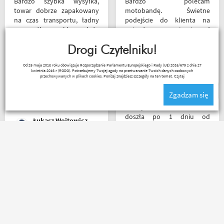
Bardzo szybka wysyłka,
Bardzo polecam
towar dobrze zapakowany
motobandę. Świetne
na czas transportu, ładny
podejście do klienta na
przemyślany sklep, duży
najwyższym poziomie od
plus za publikowane
samego początku do końca.
materiały niejednokrotnie
Drogi Czytelniku!
Oby więcej takich sklepów.
podpięte do
Wojciech Skwarcan
Od 25 maja 2018 roku obowiązuje Rozporządzenie Parlamentu Europejskiego i Rady (UE) 2016/679 z dnia 27
poszczególnych artykułów,
kwietnia 2016 r (RODO). Potrzebujemy Twojej zgody na przetwarzanie Twoich danych osobowych
ceny podobne jak i u innych
przechowywanych w plikach cookies. Poniżej znajdziesz szczegóły na ten temat.
Czytaj
ale za wspomniane
Zgadzam się
materiały publikowane na
ich kanale warto kupować u
Przesyłka bez zarzutu
Motobandziorów, kolejne
doszła po 1 dniu od
Łukasz Wojtowicz
zamówienie już za kilka dni
nadania. Bardzo szybka i
sprawna realizacja.
Jakościowo produkty są
świetne. Rzetelna firma, z
Bez zarzutu. Przesyłka
której będę korzystał i
dotarła szybko, rzeczy w
wspierał, ponieważ cała
złym rozmiarze zwrócone
ekipa robi niesamowita
bardzo łatwo i bez
robotę w motocyklowym
problemów, pieniądze
świecie :). Pozdrawiam !
wróciły na konto. Polecam
zamawiać, od razu w kilku