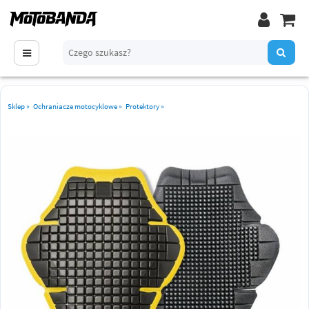
Sklep
»
Ochraniacze motocyklowe
»
Protektory
»