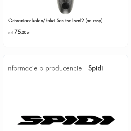
Ochraniacz kolan/ łokci Sas-tec level2 (na rzep)
75
od
,00
zł
Informacje o producencie -
Spidi