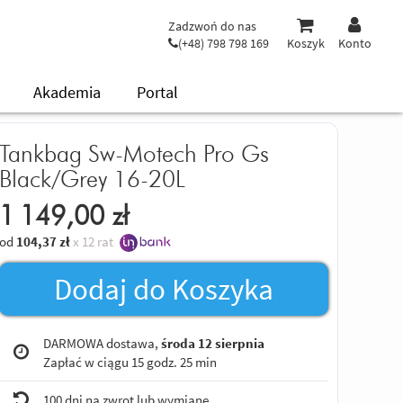
Zadzwoń do nas
(+48) 798 798 169
Koszyk
Konto
Akademia
Portal
Tankbag Sw-Motech Pro Gs
Black/Grey 16-20L
1 149,00
zł
od
104,37
zł
x 12 rat
Dodaj do Koszyka
DARMOWA dostawa,
środa 12 sierpnia
Zapłać w ciągu
15 godz. 25 min
100 dni na zwrot lub wymianę