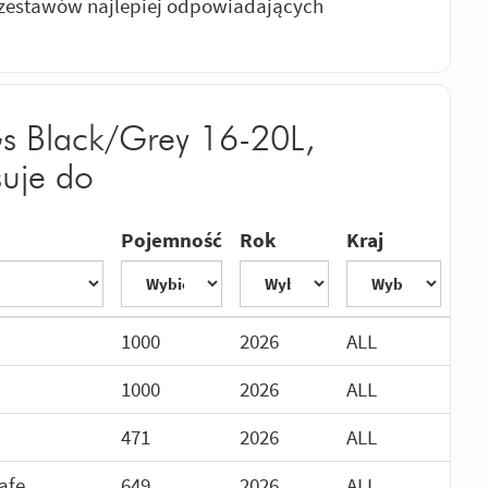
estawów najlepiej odpowiadających
s Black/Grey 16-20L,
uje do
Pojemność
Rok
Kraj
1000
2026
ALL
1000
2026
ALL
471
2026
ALL
afe
649
2026
ALL