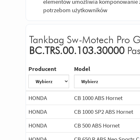
elementów umożliwia komponowanie z
potrzebom użytkowników
Tankbag Sw-Motech Pro G
BC.TRS.00.103.30000
Pas
Producent
Model
HONDA
CB 1000 ABS Hornet
HONDA
CB 1000 SP2 ABS Hornet
HONDA
CB 500 ABS Hornet
HONDA
CB 650 R ABS Neo Sports C