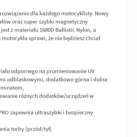
ne rozwiązanie dla każdego motocyklisty. Nowy
iałów oraz super szybki magnetyczny
t z materiału 1680D Ballistic Nylon, a
otocykla sprawi, że nie będziesz chciał
riału odpornego na promieniowanie UV
tami odblaskowymi, dodatkowo górna i dolna
laminatem,
cowanie różnych dodatków/urządzeń w
PRO zapewnia ultraszybki i bezpieczny
enia torby (przód/tył)