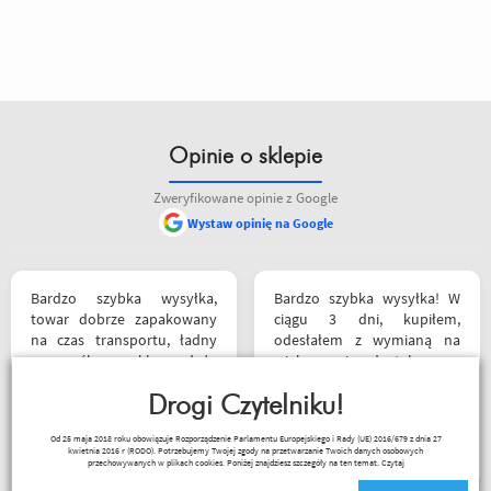
Opinie o sklepie
Zweryfikowane opinie z Google
Wystaw opinię na Google
Bardzo szybka wysyłka,
Bardzo szybka wysyłka! W
towar dobrze zapakowany
ciągu 3 dni, kupiłem,
na czas transportu, ładny
odesłałem z wymianą na
przemyślany sklep, duży
większe i dostałem z
plus za publikowane
powrotem zamówione buty.
materiały niejednokrotnie
Drogi Czytelniku!
Produkt zgodny z opisem.
podpięte do
Cena przyzwoita.
Paweł Fic
Od 25 maja 2018 roku obowiązuje Rozporządzenie Parlamentu Europejskiego i Rady (UE) 2016/679 z dnia 27
poszczególnych artykułów,
kwietnia 2016 r (RODO). Potrzebujemy Twojej zgody na przetwarzanie Twoich danych osobowych
ceny podobne jak i u innych
przechowywanych w plikach cookies. Poniżej znajdziesz szczegóły na ten temat.
Czytaj
ale za wspomniane