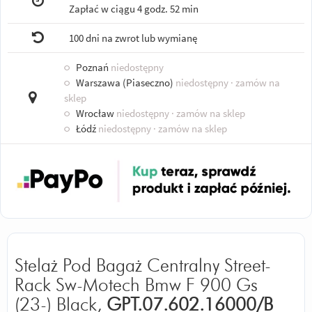
Zapłać w ciągu
4 godz. 52 min
100 dni na zwrot lub wymianę
○
Poznań
niedostępny
○
Warszawa (Piaseczno)
niedostępny
· zamów na
sklep
○
Wrocław
niedostępny
· zamów na sklep
○
Łódź
niedostępny
· zamów na sklep
Stelaż Pod Bagaż Centralny Street-
Rack Sw-Motech Bmw F 900 Gs
(23-) Black,
GPT.07.602.16000/B