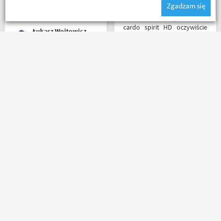
Zgadzam się
materiały publikowane na
ich kanale warto kupować u
Witam miałem problem z
Motobandziorów, kolejne
cardo spirit HD oczywiście
Łukasz Wojtowicz
zamówienie już za kilka dni
parowanie wykonywałem
źle pan z obsługi sklepu
spokojnie i cierpliwie
wytłumaczył w czym
Zamówienie dostarczone
problem i sprawa
następnego dnia rano po
załatwiona polecam
zamówieniu ok godz 14
serdecznie obsługa daje
szybkość światła szok
radę no i oczywiście nie
koszulka mająca być
wyszedłem bez kupna
prezentem rewelacyjna
kurteczki na lato bardzo
wszystko na plus mam
była mi potrzebna w takie
Magi
Salceson Morderca
nadzieję że następne zakupy
upały,LWG
już będą osobiście ❤️
Masz pytania?
Zadzwoń lub napisz do nas