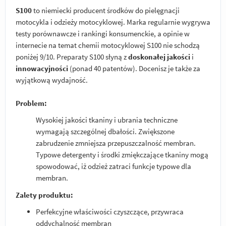
S100
to niemiecki producent środków do pielęgnacji
motocykla i odzieży motocyklowej. Marka regularnie wygrywa
testy porównawcze i rankingi konsumenckie, a opinie w
internecie na temat chemii motocyklowej S100 nie schodzą
poniżej 9/10. Preparaty S100 słyną z
doskonałej jakości
i
innowacyjności
(ponad 40 patentów). Docenisz je także za
wyjątkową wydajność.
Problem:
Wysokiej jakości tkaniny i ubrania techniczne
wymagają szczególnej dbałości. Zwiększone
zabrudzenie zmniejsza przepuszczalność membran.
Typowe detergenty i środki zmiękczające tkaniny mogą
spowodować, iż odzież zatraci funkcje typowe dla
membran.
Zalety produktu:
Perfekcyjne właściwości czyszczące, przywraca
oddychalność membran