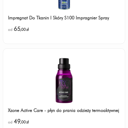
Impregnat Do Tkanin I Skóry S100 Impragnier Spray
65
od
,00
zł
Xzone Active Care - płyn do prania odzieży termoaktywnej
49
od
,00
zł