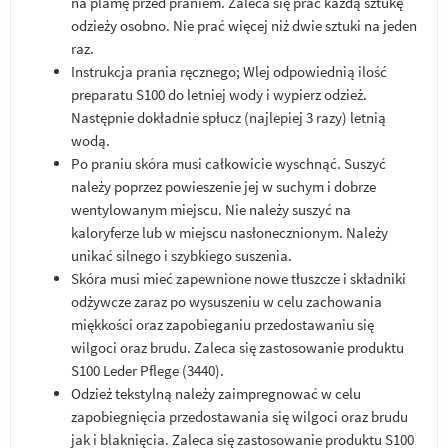
na plamę przed praniem. Zaleca się prać każdą sztukę
odzieży osobno. Nie prać więcej niż dwie sztuki na jeden
raz.
Instrukcja prania ręcznego; Wlej odpowiednią ilość
preparatu S100 do letniej wody i wypierz odzież.
Następnie dokładnie spłucz (najlepiej 3 razy) letnią
wodą.
Po praniu skóra musi całkowicie wyschnąć. Suszyć
należy poprzez powieszenie jej w suchym i dobrze
wentylowanym miejscu. Nie należy suszyć na
kaloryferze lub w miejscu nasłonecznionym. Należy
unikać silnego i szybkiego suszenia.
Skóra musi mieć zapewnione nowe tłuszcze i składniki
odżywcze zaraz po wysuszeniu w celu zachowania
miękkości oraz zapobieganiu przedostawaniu się
wilgoci oraz brudu. Zaleca się zastosowanie produktu
S100 Leder Pflege (3440).
Odzież tekstylną należy zaimpregnować w celu
zapobiegnięcia przedostawania się wilgoci oraz brudu
jak i blaknięcia. Zaleca się zastosowanie produktu S100