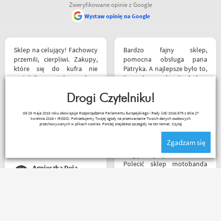
Zweryfikowane opinie z Google
Wystaw opinię na Google
Sklep na celujący! Fachowcy
Bardzo fajny sklep,
przemili, cierpliwi. Zakupy,
pomocna obsługa pana
które się do kufra nie
Patryka. A najlepsze było to,
zmieściły, zostały wysłane
że podczas zakupów byłem
kurierem - ekstra
świadkiem cudu – pan
rozwiązanie! Jakość
Drogi Czytelniku!
inwalida nagle wstał i
produktów (m.in. komplet
poszedł. 10/10 za atrakcje
Kapkos
Od 25 maja 2018 roku obowiązuje Rozporządzenie Parlamentu Europejskiego i Rady (UE) 2016/679 z dnia 27
Rebelhorn) pierwsza klasa -
dodatkowe. 😄
kwietnia 2016 r (RODO). Potrzebujemy Twojej zgody na przetwarzanie Twoich danych osobowych
już sprawdzone na
przechowywanych w plikach cookies. Poniżej znajdziesz szczegóły na ten temat.
Czytaj
dłuższym wypadzie w
Zgadzam się
Bieszczady. Polecam z
całego serca!
Mogę z czystym sumieniem
Polecić sklep motobanda
Agnieszka Deja
może na miejscu mnie nie
było ale fachowa pomoc
poprzez e-mail przy zakupie
pomogła , profesjonalne
Zamówienie dostarczone
podejście do klienta , kiedyś
następnego dnia rano po
jak pozwoli na to pogoda