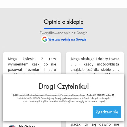
Opinie o sklepie
Zweryfikowane opinie z Google
Wystaw opinię na Google
Mega kolesie, 2 razy
Mega obsługa i dobry towar
wymieniłem kask, bo nie
. . . każdy motocyklista
pasował rozmiar i zero
znajdzie coś dla siebie . . .
problemów. Na pewno
serdecznie polecam ???
jeszcze wrócę, a może i
wpadnę przejazdem.
Drogi Czytelniku!
Polecam wszystkim
Sebastian Trąbski
Od 25 maja 2018 roku obowiązuje Rozporządzenie Parlamentu Europejskiego i Rady (UE) 2016/679 z dnia 27
początkującym w temacie
kwietnia 2016 r (RODO). Potrzebujemy Twojej zgody na przetwarzanie Twoich danych osobowych
moto, bo wyjadacze i tak
przechowywanych w plikach cookies. Poniżej znajdziesz szczegóły na ten temat.
Czytaj
wiedzą że motobanda jest
Zgadzam się
The Best! Już byłem na
miejscu i nadal podtrzymuję
Z tak szybkim dotarciem
zdanie.
paczki to się dawno nie
Mr Grisza