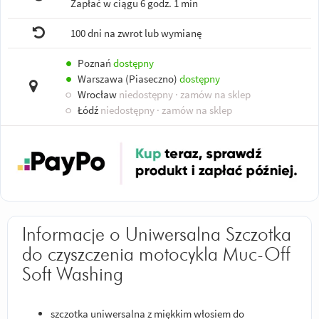
Zapłać w ciągu
6 godz. 1 min
100 dni na zwrot lub wymianę
●
Poznań
dostępny
●
Warszawa (Piaseczno)
dostępny
○
Wrocław
niedostępny
· zamów na sklep
○
Łódź
niedostępny
· zamów na sklep
Informacje o Uniwersalna Szczotka
do czyszczenia motocykla Muc-Off
Soft Washing
szczotka uniwersalna z miękkim włosiem do