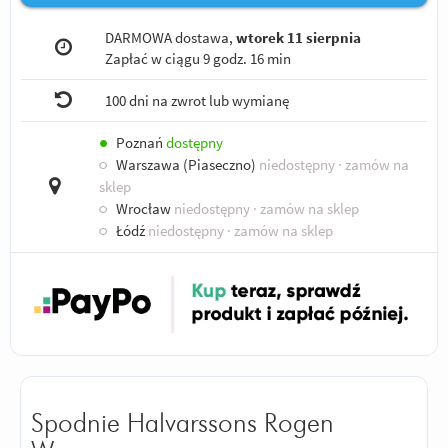
DARMOWA dostawa,
wtorek 11 sierpnia
Zapłać w ciągu
9 godz. 16 min
100 dni na zwrot lub wymianę
●
Poznań
dostępny
○
Warszawa (Piaseczno)
niedostępny
· zamów na
sklep
○
Wrocław
niedostępny
· zamów na sklep
○
Łódź
niedostępny
· zamów na sklep
Spodnie Halvarssons Rogen