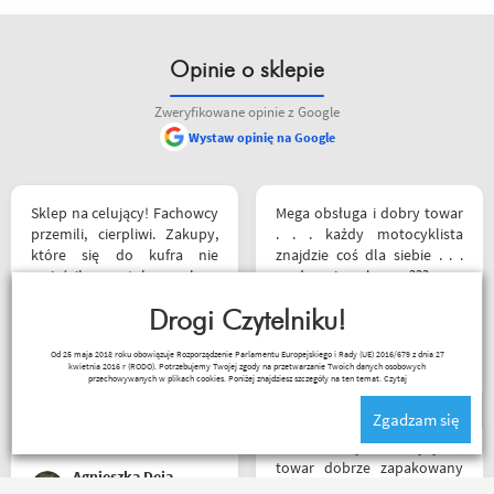
Opinie o sklepie
Zweryfikowane opinie z Google
Wystaw opinię na Google
Sklep na celujący! Fachowcy
Mega obsługa i dobry towar
przemili, cierpliwi. Zakupy,
. . . każdy motocyklista
które się do kufra nie
znajdzie coś dla siebie . . .
zmieściły, zostały wysłane
serdecznie polecam ???
kurierem - ekstra
rozwiązanie! Jakość
Drogi Czytelniku!
produktów (m.in. komplet
Sebastian Trąbski
Od 25 maja 2018 roku obowiązuje Rozporządzenie Parlamentu Europejskiego i Rady (UE) 2016/679 z dnia 27
Rebelhorn) pierwsza klasa -
kwietnia 2016 r (RODO). Potrzebujemy Twojej zgody na przetwarzanie Twoich danych osobowych
już sprawdzone na
przechowywanych w plikach cookies. Poniżej znajdziesz szczegóły na ten temat.
Czytaj
dłuższym wypadzie w
Zgadzam się
Bieszczady. Polecam z
całego serca!
Bardzo szybka wysyłka,
towar dobrze zapakowany
Agnieszka Deja
na czas transportu, ładny