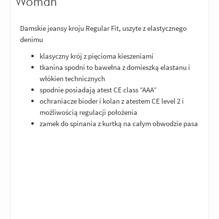
Woman
Damskie jeansy kroju Regular Fit, uszyte z elastycznego
denimu
klasyczny krój z pięcioma kieszeniami
tkanina spodni to bawełna z domieszką elastanu i
włókien technicznych
spodnie posiadają atest CE class “AAA”
ochraniacze bioder i kolan z atestem CE level 2 i
możliwością regulacji położenia
zamek do spinania z kurtką na całym obwodzie pasa