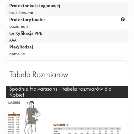
Protektor kości ogonowej
brak kieszeni
Protektory bioder
poziomu 2
Certyfikacja PPE
AAA
Płeć/Rodzaj
damskie
Tabele Rozmiarów
Spodnie Halvarssons - tabela rozmiarów dla
Kobiet