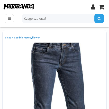
Sklep
»
Spodnie Motocyklowe
»