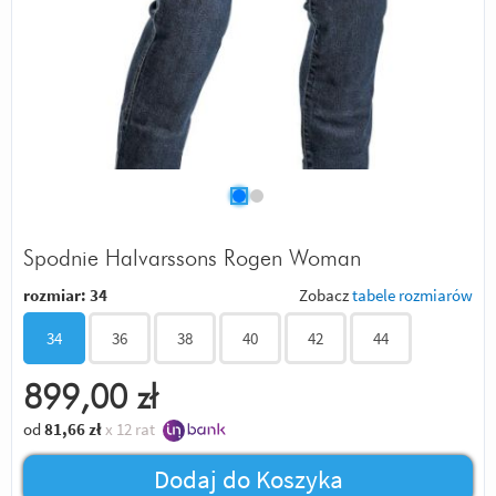
Spodnie Halvarssons Rogen Woman
rozmiar:
34
Zobacz
tabele rozmiarów
34
36
38
40
42
44
899,00
zł
od
81,66
zł
x 12 rat
Dodaj do Koszyka