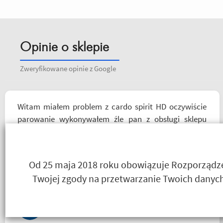
Opinie o sklepie
Zweryfikowane opinie z Google
Witam miałem problem z cardo spirit HD oczywiście
parowanie wykonywałem źle pan z obsługi sklepu
spokojnie i cierpliwie wytłumaczył w czym problem i
sprawa załatwiona polecam serdecznie obsługa daje
radę no i oczywiście nie wyszedłem bez kupna
Od 25 maja 2018 roku obowiązuje Rozporządzen
kurteczki na lato bardzo była mi potrzebna w takie
Twojej zgody na przetwarzanie Twoich danych
upały,LWG
Salceson Morderca