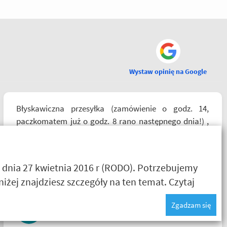
Wystaw opinię na Google
Błyskawiczna przesyłka (zamówienie o godz. 14,
paczkomatem już o godz. 8 rano następnego dnia!) ,
paczka zapakowana schludnie i estetycznie, tak samo
kurtka, która była prezentem urodzinowym, więc
nawet nie było potrzeby szukania okazjonalnego
 dnia 27 kwietnia 2016 r (RODO). Potrzebujemy
opakowania. Zdecydowanie polecam i na pewno
żej znajdziesz szczegóły na ten temat.
Czytaj
wrócę do Motobandy na kolejne zakupy :)
Zgadzam się
Ada Banasiak