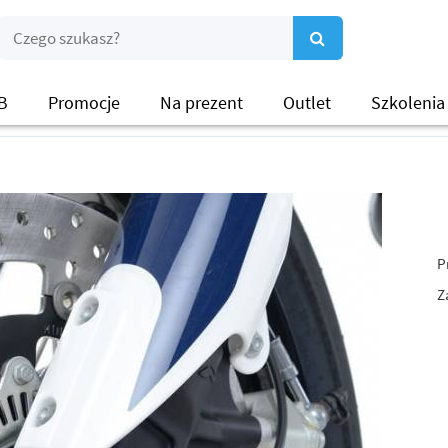
B
Promocje
Na prezent
Outlet
Szkolenia
P
Z