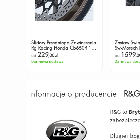
Slidery Przedniego Zawieszenia
Zestaw Świa
Rg Racing Honda Cb650R 19-
Sw-Motech
/ Cbr650R 19- Black
(23-) Black
229
1599
od
,00
zł
od
,0
Darmowa dostawa
Darmowa dos
Informacje o producencie -
R&G
R&G to
Bry
zabezpiecz
Długie i b