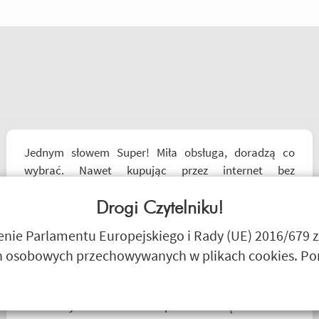
Jednym słowem Super! Miła obsługa, doradzą co
wybrać. Nawet kupując przez internet bez
przymierzania po podaniu rozmiaru udało mi się kupić
właśnie taki rozmiar jaki chciałem.
Drogi Czytelniku!
Janusz Mrozek
ie Parlamentu Europejskiego i Rady (UE) 2016/679 z
 osobowych przechowywanych w plikach cookies. Poni
Z tak szybkim dotarciem paczki to się dawno nie