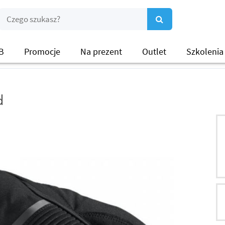
B
Promocje
Na prezent
Outlet
Szkolenia
d