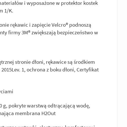
ateriałów i wyposażone w protektor kostek
m 1/K.
onie rękawic i zapięcie Velcro® podnoszą
nty firmy 3M® zwiększają bezpieczeństwo w
rznej stronie dłoni, rękawice są środkiem
 2015Lev. 1, ochrona z boku dłoni, Certyfikat
yciami
00 g, pokryte warstwą odtrącającą wodę,
chająca membrana H2Out