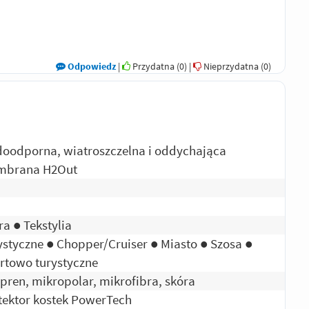
Odpowiedz
|
Przydatna (
0
)
|
Nieprzydatna (
0
)
oodporna, wiatroszczelna i oddychająca
brana H2Out
ra ● Tekstylia
ystyczne ● Chopper/Cruiser ● Miasto ● Szosa ●
rtowo turystyczne
pren, mikropolar, mikrofibra, skóra
tektor kostek PowerTech