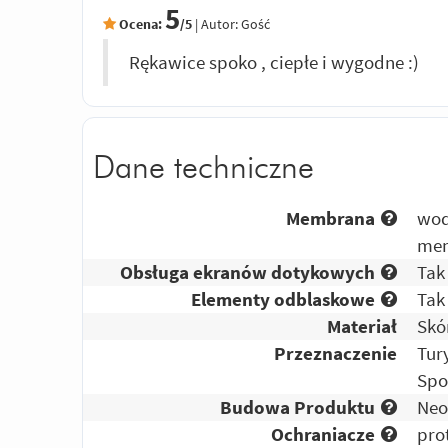
5
Ocena:
/5
|
Autor:
Gość
Rękawice spoko , ciepłe i wygodne :)
Dane techniczne
Membrana
wod
mem
Obsługa ekranów dotykowych
Tak
Elementy odblaskowe
Tak
Materiał
Skó
Przeznaczenie
Tur
Spo
Budowa Produktu
Neo
Ochraniacze
pro