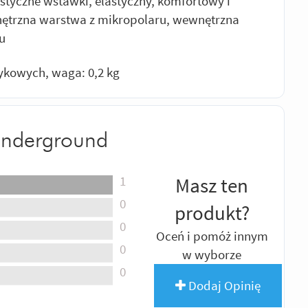
tyczne wstawki, elastyczny, komfortowy i
ętrzna warstwa z mikropolaru, wewnętrzna
u
ykowych, waga: 0,2 kg
Underground
1
Masz ten
0
produkt?
0
Oceń i pomóż innym
0
w wyborze
0
Dodaj Opinię