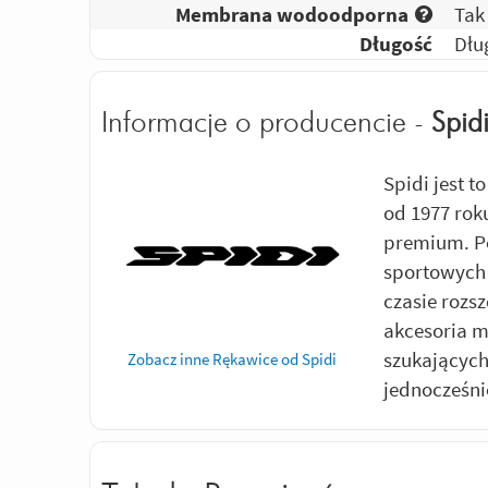
Membrana wodoodporna
Tak
Długość
Dłu
Informacje o producencie -
Spid
Spidi jest to
od 1977 rok
premium. P
sportowych
czasie rozsz
akcesoria m
szukających
Zobacz inne Rękawice od Spidi
jednocześni