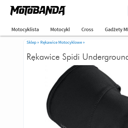
Motocyklista
Motocykl
Cross
Gadżety M
Sklep
»
Rękawice Motocyklowe
»
Rękawice Spidi Undergroun