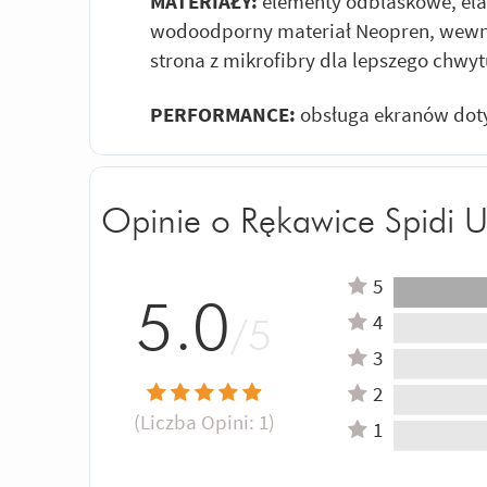
MATERIAŁY:
elementy odblaskowe, elas
wodoodporny materiał Neopren, wewn
strona z mikrofibry dla lepszego chwyt
PERFORMANCE:
obsługa ekranów dot
Opinie o Rękawice Spidi 
5
5.0
4
/5
3
2
(Liczba Opini:
1
)
1