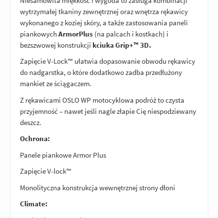
Niesamowita miękkość i wygoda to zasługa kombinacji
wytrzymałej tkaniny zewnętrznej oraz wnętrza rękawicy
wykonanego z koziej skóry, a także zastosowania paneli
piankowych
ArmorPlus
(na palcach i kostkach) i
bezszwowej konstrukcji
kciuka Grip+™ 3D.
Zapięcie V-Lock™ ułatwia dopasowanie obwodu rękawicy
do nadgarstka, o które dodatkowo zadba przedłużony
mankiet ze ściągaczem.
Z rękawicami OSLO WP motocyklowa podróż to czysta
przyjemność – nawet jeśli nagle złapie Cię niespodziewany
deszcz.
Ochrona:
Panele piankowe Armor Plus
Zapięcie V-lock™
Monolityczna konstrukcja wewnętrznej strony dłoni
Climate: