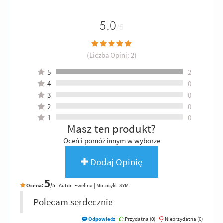
5.0
/5
(Liczba Opini:
2
)
5
2
4
0
3
0
2
0
1
0
Masz ten produkt?
Oceń i pomóż innym w wyborze
Dodaj Opinię
5
Ocena:
/5
|
Autor:
Ewelina
| Motocykl: SYM
Polecam serdecznie
Odpowiedz
|
Przydatna (
0
)
|
Nieprzydatna (
0
)