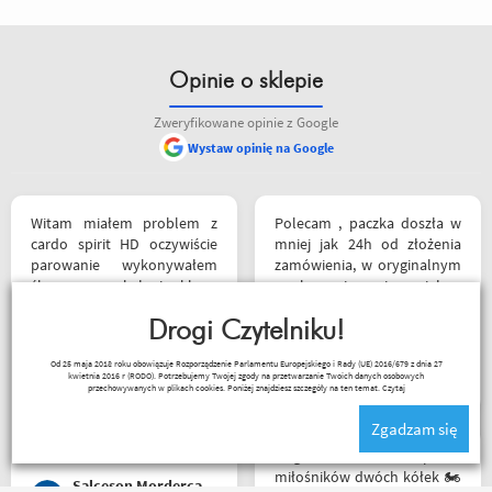
Opinie o sklepie
Zweryfikowane opinie z Google
Wystaw opinię na Google
Witam miałem problem z
Polecam , paczka doszła w
cardo spirit HD oczywiście
mniej jak 24h od złożenia
parowanie wykonywałem
zamówienia, w oryginalnym
źle pan z obsługi sklepu
opakowaniu, nie miałem
spokojnie i cierpliwie
okazji sprawdzić jak wygląda
wytłumaczył w czym
Drogi Czytelniku!
zamiana rozmiarów ale cała
problem i sprawa
reszta na wysokim
Kuba 1510
Od 25 maja 2018 roku obowiązuje Rozporządzenie Parlamentu Europejskiego i Rady (UE) 2016/679 z dnia 27
załatwiona polecam
poziomie.
kwietnia 2016 r (RODO). Potrzebujemy Twojej zgody na przetwarzanie Twoich danych osobowych
serdecznie obsługa daje
przechowywanych w plikach cookies. Poniżej znajdziesz szczegóły na ten temat.
Czytaj
radę no i oczywiście nie
Zgadzam się
wyszedłem bez kupna
kurteczki na lato bardzo
Mega wielki 😱 sklep dla
była mi potrzebna w takie
miłośników dwóch kółek 🏍️
Salceson Morderca