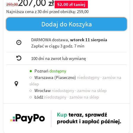
207,00
zł
259,00
52.00 zł taniej
Najniższa cena z 30 dni przed obniżką:
259,00
Dodaj do Koszyka
DARMOWA dostawa,
wtorek 11 sierpnia
Zapłać w ciągu
3 godz. 7 min
100 dni na zwrot lub wymianę
●
Poznań
dostępny
○
Warszawa (Piaseczno)
niedostępny
· zamów na
sklep
○
Wrocław
niedostępny
· zamów na sklep
○
Łódź
niedostępny
· zamów na sklep