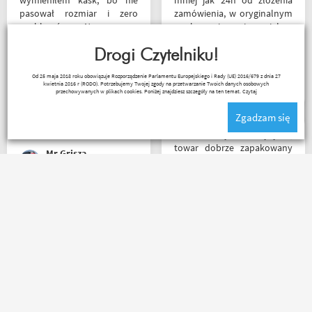
wymieniłem kask, bo nie
mniej jak 24h od złożenia
pasował rozmiar i zero
zamówienia, w oryginalnym
problemów. Na pewno
opakowaniu, nie miałem
jeszcze wrócę, a może i
okazji sprawdzić jak wygląda
wpadnę przejazdem.
Drogi Czytelniku!
zamiana rozmiarów ale cała
Polecam wszystkim
reszta na wysokim
Kuba 1510
Od 25 maja 2018 roku obowiązuje Rozporządzenie Parlamentu Europejskiego i Rady (UE) 2016/679 z dnia 27
początkującym w temacie
poziomie.
kwietnia 2016 r (RODO). Potrzebujemy Twojej zgody na przetwarzanie Twoich danych osobowych
moto, bo wyjadacze i tak
przechowywanych w plikach cookies. Poniżej znajdziesz szczegóły na ten temat.
Czytaj
wiedzą że motobanda jest
Zgadzam się
The Best! Już byłem na
miejscu i nadal podtrzymuję
Bardzo szybka wysyłka,
zdanie.
towar dobrze zapakowany
Mr Grisza
na czas transportu, ładny
przemyślany sklep, duży
plus za publikowane
materiały niejednokrotnie
Jedyny minus że przez
podpięte do
Poczte przesyłka idzie
poszczególnych artykułów,
zdecydowanie za długo. A
ceny podobne jak i u innych
oprócz tego pełen
ale za wspomniane
profesjonalizm
materiały publikowane na
ich kanale warto kupować u
Motobandziorów, kolejne
marcin maj
Łukasz Wojtowicz
zamówienie już za kilka dni