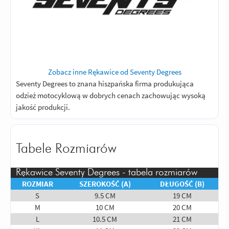
Zobacz inne Rękawice od Seventy Degrees
Seventy Degrees to znana hiszpańska firma produkująca
odzież motocyklową w dobrych cenach zachowując wysoką
jakość produkcji.
Tabele Rozmiarów
Rękawice Seventy Degrees - tabela rozmiarów
ROZMIAR
SZEROKOŚĆ (A)
DŁUGOŚĆ (B)
S
9.5 CM
19 CM
M
10 CM
20 CM
L
10.5 CM
21 CM