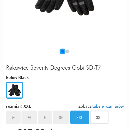
Rękawice Seventy Degrees Gobi SD-T7
kolor:
Black
rozmiar:
XXL
Zobacz
tabele rozmiarów
S
M
L
XL
XXL
3XL