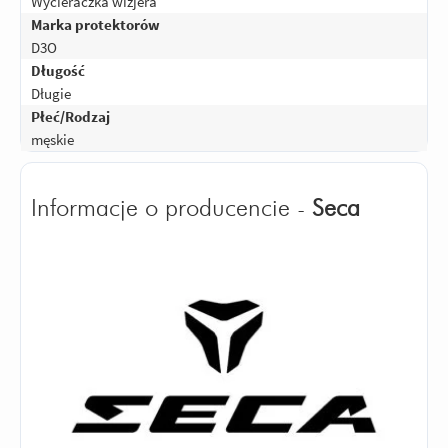
Wycieraczka wizjera
Marka protektorów
D3O
Długość
Długie
Płeć/Rodzaj
męskie
Informacje o producencie -
Seca