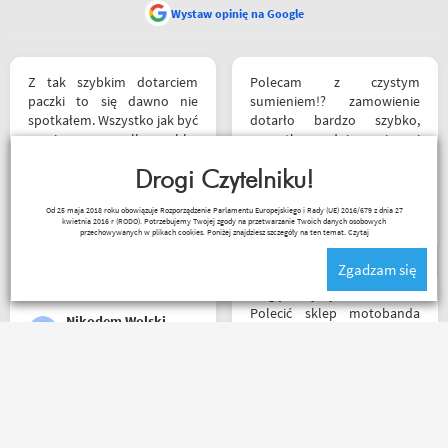
Wystaw opinię na Google
Z tak szybkim dotarciem
Polecam z czystym
paczki to się dawno nie
sumieniem!? zamowienie
spotkałem. Wszystko jak być
dotarło bardzo szybko,
powinno, przesyłka szybko
wszystko zgodnie z opisem i
wysłana, jest feedback o
w jak najlepszym porządku.
tym co się z paczką dzieje,
Drogi Czytelniku!
Kontakt również super.
towar dotarł dobrze
Naprawdę warto robić
_ bazyl_
Od 25 maja 2018 roku obowiązuje Rozporządzenie Parlamentu Europejskiego i Rady (UE) 2016/679 z dnia 27
zapakowany i zgodny z
zakupy bo chłopaki wiedzą
kwietnia 2016 r (RODO). Potrzebujemy Twojej zgody na przetwarzanie Twoich danych osobowych
zamówieniem.
czym handlują.
przechowywanych w plikach cookies. Poniżej znajdziesz szczegóły na ten temat.
Czytaj
Organizacyjnie chłopaki
Zgadzam się
mają to ogarnięte :)
Mogę z czystym sumieniem
Polecić sklep motobanda
Nikodem Wolski
może na miejscu mnie nie
było ale fachowa pomoc
poprzez e-mail przy zakupie
pomogła , profesjonalne
Bardzo polecam
podejście do klienta , kiedyś
motobandę. Świetne
jak pozwoli na to pogoda
podejście do klienta na
napewno się wybiorę do