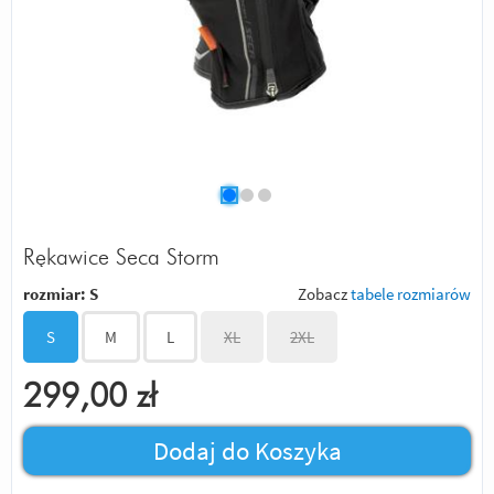
Rękawice Seca Storm
rozmiar:
S
Zobacz
tabele rozmiarów
S
M
L
XL
2XL
299,00
zł
Dodaj do Koszyka