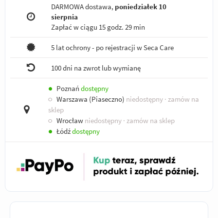
DARMOWA dostawa,
poniedziałek 10
sierpnia
Zapłać w ciągu
15 godz. 29 min
5 lat ochrony - po rejestracji w Seca Care
100 dni na zwrot lub wymianę
●
Poznań
dostępny
○
Warszawa (Piaseczno)
niedostępny
· zamów na
sklep
○
Wrocław
niedostępny
· zamów na sklep
●
Łódź
dostępny