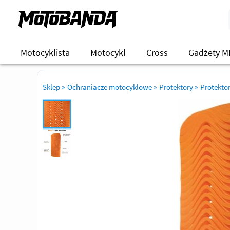
Motocyklista
Motocykl
Cross
Gadżety M
Sklep
»
Ochraniacze motocyklowe
»
Protektory
»
Protekto