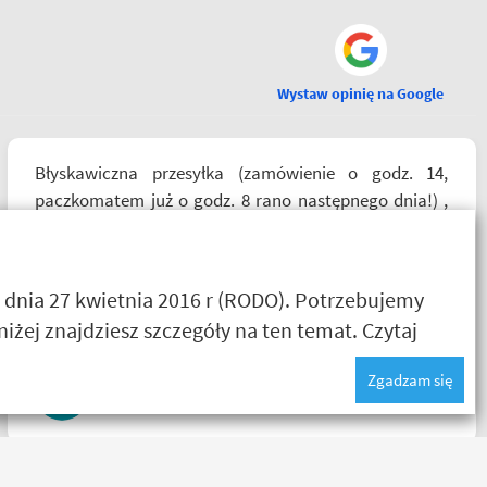
Wystaw opinię na Google
Błyskawiczna przesyłka (zamówienie o godz. 14,
paczkomatem już o godz. 8 rano następnego dnia!) ,
paczka zapakowana schludnie i estetycznie, tak samo
kurtka, która była prezentem urodzinowym, więc
nawet nie było potrzeby szukania okazjonalnego
 dnia 27 kwietnia 2016 r (RODO). Potrzebujemy
opakowania. Zdecydowanie polecam i na pewno
żej znajdziesz szczegóły na ten temat.
Czytaj
wrócę do Motobandy na kolejne zakupy :)
Zgadzam się
Ada Banasiak