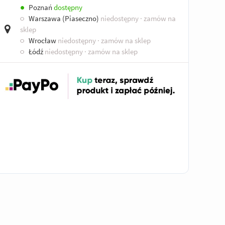
●
Poznań
dostępny
○
Warszawa (Piaseczno)
niedostępny
· zamów na
sklep
○
Wrocław
niedostępny
· zamów na sklep
○
Łódź
niedostępny
· zamów na sklep