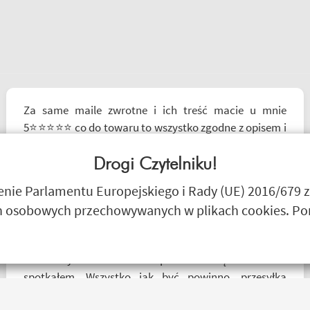
Za same maile zwrotne i ich treść macie u mnie
5⭐⭐⭐⭐⭐ co do towaru to wszystko zgodne z opisem i
szybka realizacja
Drogi Czytelniku!
Remigiusz Musiał
ie Parlamentu Europejskiego i Rady (UE) 2016/679 z
 osobowych przechowywanych w plikach cookies. Poni
Z tak szybkim dotarciem paczki to się dawno nie
spotkałem. Wszystko jak być powinno, przesyłka
szybko wysłana, jest feedback o tym co się z paczką