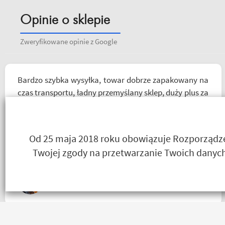
Opinie o sklepie
Zweryfikowane opinie z Google
Bardzo szybka wysyłka, towar dobrze zapakowany na
czas transportu, ładny przemyślany sklep, duży plus za
publikowane materiały niejednokrotnie podpięte do
poszczególnych artykułów, ceny podobne jak i u
innych ale za wspomniane materiały publikowane na
Od 25 maja 2018 roku obowiązuje Rozporządzen
ich kanale warto kupować u Motobandziorów, kolejne
Twojej zgody na przetwarzanie Twoich danych
zamówienie już za kilka dni
Łukasz Wojtowicz