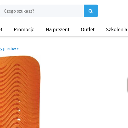
B
Promocje
Na prezent
Outlet
Szkolenia
ry pleców
»