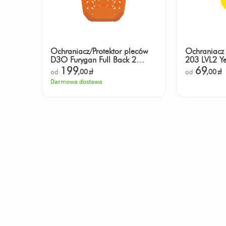
Ochraniacz/Protektor pleców
Ochraniacz
D3O Furygan Full Back 2
203 LVL2 Ye
wentylowany
199
69
od
,00
zł
od
,00
zł
Darmowa dostawa