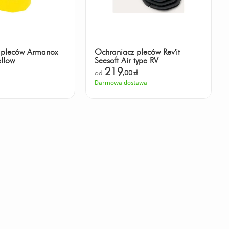
 pleców Armanox
Ochraniacz pleców Rev'it
llow
Seesoft Air type RV
219
od
,00
zł
Darmowa dostawa