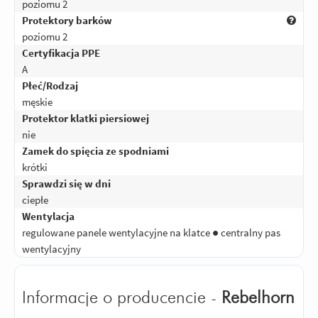
poziomu 2
Protektory barków
poziomu 2
Certyfikacja PPE
A
Płeć/Rodzaj
męskie
Protektor klatki piersiowej
nie
Zamek do spięcia ze spodniami
krótki
Sprawdzi się w dni
ciepłe
Wentylacja
regulowane panele wentylacyjne na klatce ● centralny pas
wentylacyjny
Informacje o producencie -
Rebelhorn