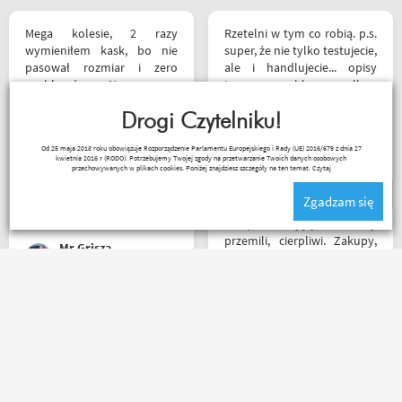
Mega kolesie, 2 razy
Rzetelni w tym co robią. p.s.
wymieniłem kask, bo nie
super, że nie tylko testujecie,
pasował rozmiar i zero
ale i handlujecie... opisy
problemów. Na pewno
towaru, szybka wysyłka...
jeszcze wrócę, a może i
profesjonalnie. O testach
wpadnę przejazdem.
Drogi Czytelniku!
motocykli nie wspomnę.
Polecam wszystkim
Dzięki.
Ryszard Krysz
Od 25 maja 2018 roku obowiązuje Rozporządzenie Parlamentu Europejskiego i Rady (UE) 2016/679 z dnia 27
początkującym w temacie
kwietnia 2016 r (RODO). Potrzebujemy Twojej zgody na przetwarzanie Twoich danych osobowych
moto, bo wyjadacze i tak
przechowywanych w plikach cookies. Poniżej znajdziesz szczegóły na ten temat.
Czytaj
wiedzą że motobanda jest
Zgadzam się
The Best! Już byłem na
miejscu i nadal podtrzymuję
Sklep na celujący! Fachowcy
zdanie.
przemili, cierpliwi. Zakupy,
Mr Grisza
które się do kufra nie
zmieściły, zostały wysłane
kurierem - ekstra
rozwiązanie! Jakość
Zamówienie dostarczone
produktów (m.in. komplet
następnego dnia rano po
Rebelhorn) pierwsza klasa -
zamówieniu ok godz 14
już sprawdzone na
szybkość światła szok
dłuższym wypadzie w
koszulka mająca być
Bieszczady. Polecam z