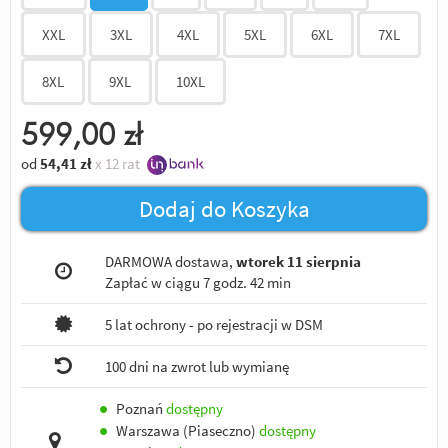
XXL
3XL
4XL
5XL
6XL
7XL
8XL
9XL
10XL
599,00
zł
od
54,41
zł
x 12 rat
Dodaj do Koszyka
DARMOWA dostawa,
wtorek 11 sierpnia
Zapłać w ciągu
7 godz. 42 min
5 lat ochrony - po rejestracji w DSM
100 dni na zwrot lub wymianę
●
Poznań
dostępny
●
Warszawa (Piaseczno)
dostępny