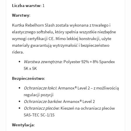
Liczba warstw
: 1
Warstwy
:
Kurtka Rebelhorn Slash została wykonana z trwałego i
elastycznego softshelu, który spełnia wszystkie niezbędne
wymogi certyfikacji CE. Mimo lekkiej konstrukcji, użyte
materiały gwarantują wytrzymałość i bezpieczeństwo
ridera.
Warstwa zewnętrzna
: Polyester 92% + 8% Spandex
5K x 5K
Bezpieczeństwo
:
Ochraniacze łokci
: Armanox® Level 2 – z możliwością
regulacji pozycji
Ochraniacze barków
: Armanox® Level 2
Ochraniacz pleców
: Kieszeń na ochraniacz pleców
SAS-TEC SC-1/15
Wentylacja
: