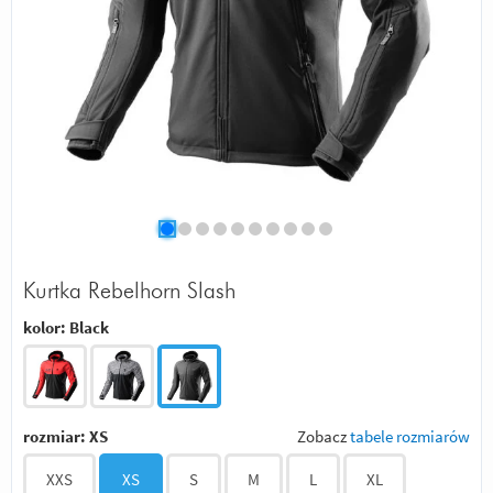
Kurtka Rebelhorn Slash
kolor:
Black
rozmiar:
XS
Zobacz
tabele rozmiarów
XXS
XS
S
M
L
XL