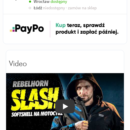
●
Wrocław
dostępny
○
Łódź
niedostępny
· zamów na sklep
Video
Odtwórz