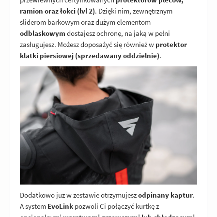
ramion oraz łokci (lvl 2)
. Dzięki nim, zewnętrznym
sliderom barkowym oraz dużym elementom
odblaskowym
dostajesz ochronę, na jaką w pełni
zasługujesz. Możesz doposażyć się również w
protektor
klatki piersiowej (sprzedawany oddzielnie)
.
Dodatkowo juz w zestawie otrzymujesz
odpinany kaptur
.
A system
EvoLink
pozwoli Ci połączyć kurtkę z