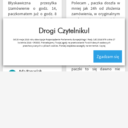
Błyskawiczna przesyłka
Polecam , paczka doszła w
(zamówienie o godz. 14,
mniej jak 24h od złożenia
paczkomatem już o godz. 8
zamówienia, w oryginalnym
rano następnego dnia!) ,
opakowaniu, nie miałem
paczka zapakowana
okazji sprawdzić jak wygląda
schludnie i estetycznie, tak
Drogi Czytelniku!
zamiana rozmiarów ale cała
samo kurtka, która była
reszta na wysokim
Kuba 1510
Od 25 maja 2018 roku obowiązuje Rozporządzenie Parlamentu Europejskiego i Rady (UE) 2016/679 z dnia 27
prezentem urodzinowym,
poziomie.
kwietnia 2016 r (RODO). Potrzebujemy Twojej zgody na przetwarzanie Twoich danych osobowych
więc nawet nie było
przechowywanych w plikach cookies. Poniżej znajdziesz szczegóły na ten temat.
Czytaj
potrzeby szukania
Zgadzam się
okazjonalnego opakowania.
Zdecydowanie polecam i na
Z tak szybkim dotarciem
pewno wrócę do
paczki to się dawno nie
Ada Banasiak
Motobandy na kolejne
spotkałem. Wszystko jak być
zakupy :)
powinno, przesyłka szybko
wysłana, jest feedback o
tym co się z paczką dzieje,
Jednym słowem Super! Miła
towar dotarł dobrze
obsługa, doradzą co wybrać.
zapakowany i zgodny z
Nawet kupując przez
zamówieniem.
internet bez przymierzania
Organizacyjnie chłopaki
po podaniu rozmiaru udało
mają to ogarnięte :)
mi się kupić właśnie taki