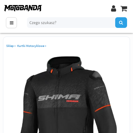
Sklep
»
Kurtki Motocyklowe
»