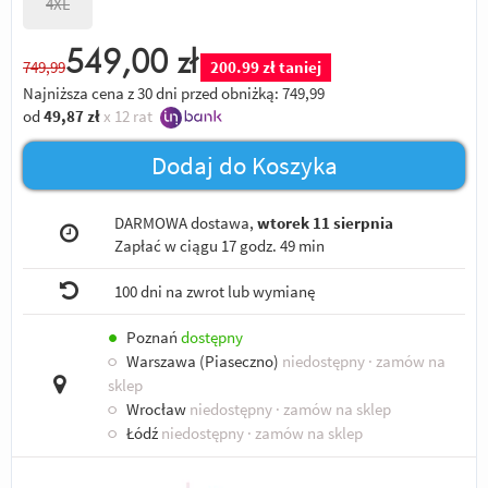
4XL
549,00
zł
749,99
200.99 zł taniej
Najniższa cena z 30 dni przed obniżką:
749,99
od
49,87
zł
x 12 rat
Dodaj do Koszyka
DARMOWA dostawa,
wtorek 11 sierpnia
Zapłać w ciągu
17 godz. 49 min
100 dni na zwrot lub wymianę
●
Poznań
dostępny
○
Warszawa (Piaseczno)
niedostępny
· zamów na
sklep
○
Wrocław
niedostępny
· zamów na sklep
○
Łódź
niedostępny
· zamów na sklep