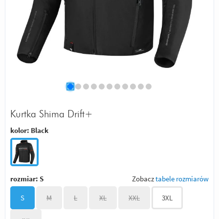
Kurtka Shima Drift+
kolor:
Black
rozmiar:
S
Zobacz
tabele rozmiarów
S
M
L
XL
XXL
3XL