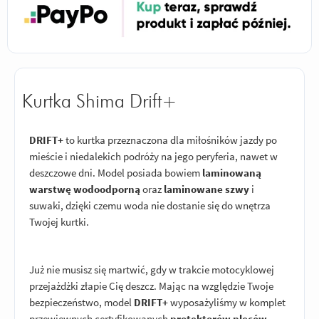
Kurtka Shima Drift+
DRIFT+
to kurtka przeznaczona dla miłośników jazdy po
mieście i niedalekich podróży na jego peryferia, nawet w
deszczowe dni. Model posiada bowiem
laminowaną
warstwę wodoodporną
oraz
laminowane szwy
i
suwaki, dzięki czemu woda nie dostanie się do wnętrza
Twojej kurtki.
Już nie musisz się martwić, gdy w trakcie motocyklowej
przejażdżki złapie Cię deszcz. Mając na względzie Twoje
bezpieczeństwo, model
DRIFT+
wyposażyliśmy w komplet
przewiewnych certyfikowanych
protektorów pleców,