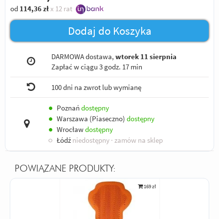
od
114,36
zł
x 12 rat
Dodaj do Koszyka
DARMOWA dostawa,
wtorek 11 sierpnia
Zapłać w ciągu
3 godz. 17 min
100 dni na zwrot lub wymianę
●
Poznań
dostępny
●
Warszawa (Piaseczno)
dostępny
●
Wrocław
dostępny
○
Łódź
niedostępny
· zamów na sklep
POWIĄZANE PRODUKTY:
169 zł