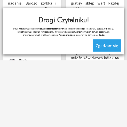
nadania. Bardzo szybka i
gratisy sklep wart każdej
sprawna realizacja.
złotówki zapraszam
Jakościowo produkty są
każdego motobandziora
świetne. Rzetelna firma, z
Drogi Czytelniku!
której będę korzystał i
Lukasz Elo
Od 25 maja 2018 roku obowiązuje Rozporządzenie Parlamentu Europejskiego i Rady (UE) 2016/679 z dnia 27
wspierał, ponieważ cała
kwietnia 2016 r (RODO). Potrzebujemy Twojej zgody na przetwarzanie Twoich danych osobowych
ekipa robi niesamowita
przechowywanych w plikach cookies. Poniżej znajdziesz szczegóły na ten temat.
Czytaj
robotę w motocyklowym
Zgadzam się
świecie :). Pozdrawiam !
Mega wielki 😱 sklep dla
miłośników dwóch kółek 🏍️
Riko
🛵. Bardzo duży wybór w
asortymencie i w
rozmiarówce. Dużo osób z
obsługi którzy chętnie
Zamówienie złożone po
pomogą i doradzą.Świetny
godzinie 15, paczka
kontakt telefoniczny. Z
następnego dnia o 11 była
pewnością w Poznaniu jak
już u mnie. Niejednokrotnie
nie w regionie sklep nr. 1👍🏻
w innych sklepach tyle
Buty zakupione bardzo
czasu czekałem na
wygode 🤗
potwierdzenie zamówienia ?
Kermit
Karol Pawłowski
kontakt mailowy bardzo