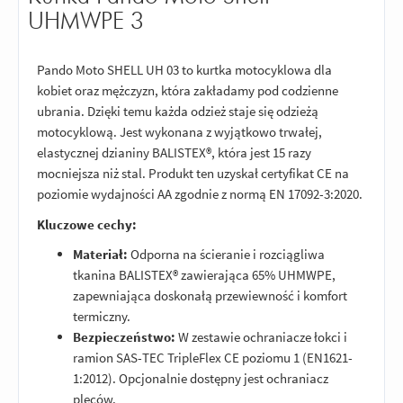
UHMWPE 3
Pando Moto SHELL UH 03 to kurtka motocyklowa dla
kobiet oraz mężczyzn, która zakładamy pod codzienne
ubrania. Dzięki temu każda odzież staje się odzieżą
motocyklową. Jest wykonana z wyjątkowo trwałej,
elastycznej dzianiny BALISTEX®, która jest 15 razy
mocniejsza niż stal. Produkt ten uzyskał certyfikat CE na
poziomie wydajności AA zgodnie z normą EN 17092-3:2020.
Kluczowe cechy:
Materiał:
Odporna na ścieranie i rozciągliwa
tkanina BALISTEX® zawierająca 65% UHMWPE,
zapewniająca doskonałą przewiewność i komfort
termiczny.
Bezpieczeństwo:
W zestawie ochraniacze łokci i
ramion SAS-TEC TripleFlex CE poziomu 1 (EN1621-
1:2012). Opcjonalnie dostępny jest ochraniacz
pleców.