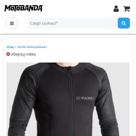
Sklep
»
Kurtki Motocyklowe
»
obejrzyj video