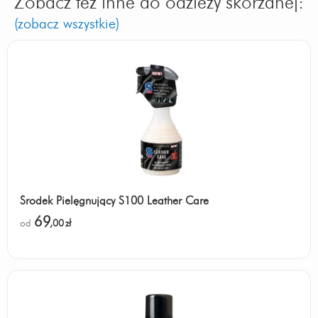
Zobacz też inne do odzieży skórzanej:
(zobacz wszystkie)
Środek Pielęgnujący S100 Leather Care
69
od
,00
zł