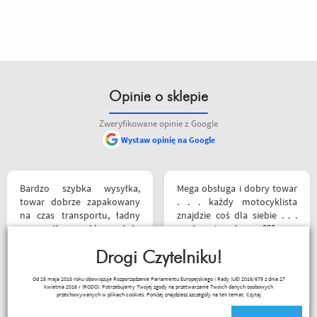
Opinie o sklepie
Zweryfikowane opinie z Google
Wystaw opinię na Google
Bardzo szybka wysyłka,
Mega obsługa i dobry towar
towar dobrze zapakowany
. . . każdy motocyklista
na czas transportu, ładny
znajdzie coś dla siebie . . .
przemyślany sklep, duży
serdecznie polecam ???
plus za publikowane
materiały niejednokrotnie
Drogi Czytelniku!
podpięte do
Sebastian Trąbski
Od 25 maja 2018 roku obowiązuje Rozporządzenie Parlamentu Europejskiego i Rady (UE) 2016/679 z dnia 27
poszczególnych artykułów,
kwietnia 2016 r (RODO). Potrzebujemy Twojej zgody na przetwarzanie Twoich danych osobowych
ceny podobne jak i u innych
przechowywanych w plikach cookies. Poniżej znajdziesz szczegóły na ten temat.
Czytaj
ale za wspomniane