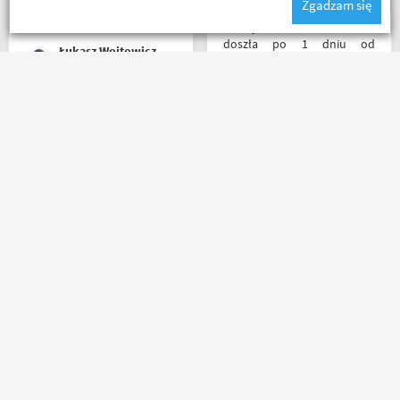
Zgadzam się
materiały publikowane na
ich kanale warto kupować u
Przesyłka bez zarzutu
Motobandziorów, kolejne
doszła po 1 dniu od
Łukasz Wojtowicz
zamówienie już za kilka dni
nadania. Bardzo szybka i
sprawna realizacja.
Jakościowo produkty są
świetne. Rzetelna firma, z
Rzetelni w tym co robią. p.s.
której będę korzystał i
super, że nie tylko testujecie,
wspierał, ponieważ cała
ale i handlujecie... opisy
ekipa robi niesamowita
towaru, szybka wysyłka...
robotę w motocyklowym
profesjonalnie. O testach
świecie :). Pozdrawiam !
motocykli nie wspomnę.
Dzięki.
Ryszard Krysz
Riko
Masz pytania?
Zadzwoń lub napisz do nas
(+48) 798 798 169
sklep@motobanda.pl