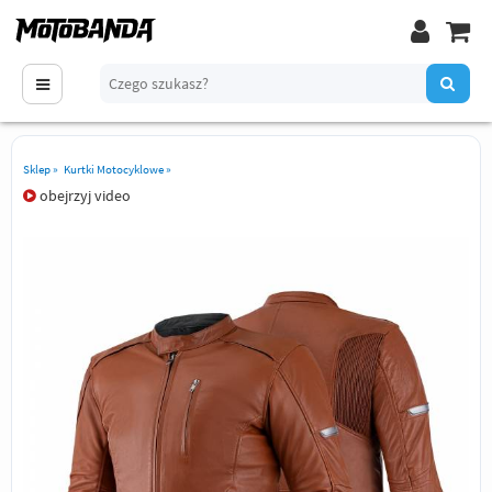
Sklep
»
Kurtki Motocyklowe
»
obejrzyj video