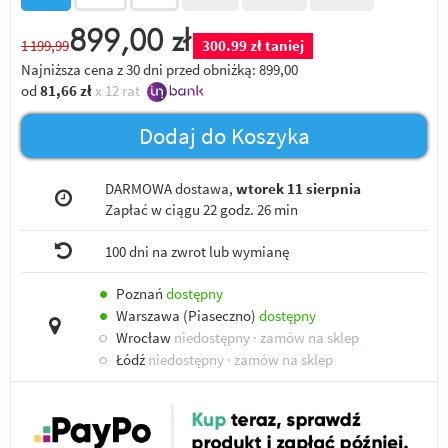
899,00
zł
1 199,99
300.99 zł taniej
Najniższa cena z 30 dni przed obniżką:
899,00
od
81,66
zł
x 12 rat
Dodaj do Koszyka
DARMOWA dostawa,
wtorek 11 sierpnia
Zapłać w ciągu
22 godz. 26 min
100 dni na zwrot lub wymianę
●
Poznań
dostępny
●
Warszawa (Piaseczno)
dostępny
○
Wrocław
niedostępny
· zamów na sklep
○
Łódź
niedostępny
· zamów na sklep