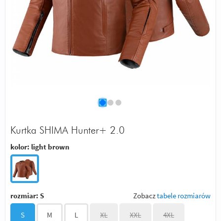
Kurtka SHIMA Hunter+ 2.0
kolor:
light brown
rozmiar:
S
Zobacz
tabele rozmiarów
S
M
L
XL
XXL
4XL