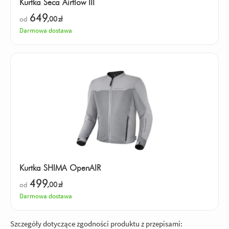
Kurtka Seca Airflow III
649
od
,00
zł
Darmowa dostawa
Kurtka SHIMA OpenAIR
499
od
,00
zł
Darmowa dostawa
Szczegóły dotyczące zgodności produktu z przepisami: