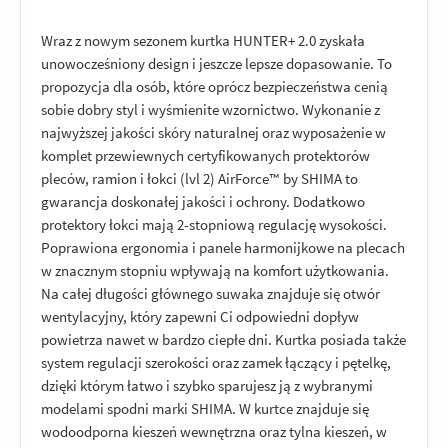
Wraz z nowym sezonem kurtka HUNTER+ 2.0 zyskała
unowocześniony design i jeszcze lepsze dopasowanie. To
propozycja dla osób, które oprócz bezpieczeństwa cenią
sobie dobry styl i wyśmienite wzornictwo. Wykonanie z
najwyższej jakości skóry naturalnej oraz wyposażenie w
komplet przewiewnych certyfikowanych protektorów
pleców, ramion i łokci (lvl 2) AirForce™ by SHIMA to
gwarancja doskonałej jakości i ochrony. Dodatkowo
protektory łokci mają 2-stopniową regulację wysokości.
Poprawiona ergonomia i panele harmonijkowe na plecach
w znacznym stopniu wpływają na komfort użytkowania.
Na całej długości głównego suwaka znajduje się otwór
wentylacyjny, który zapewni Ci odpowiedni dopływ
powietrza nawet w bardzo ciepłe dni. Kurtka posiada także
system regulacji szerokości oraz zamek łączący i pętelkę,
dzięki którym łatwo i szybko sparujesz ją z wybranymi
modelami spodni marki SHIMA. W kurtce znajduje się
wodoodporna kieszeń wewnętrzna oraz tylna kieszeń, w