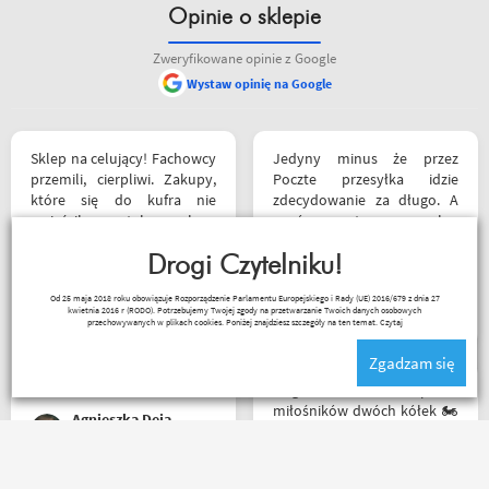
Opinie o sklepie
Zweryfikowane opinie z Google
Wystaw opinię na Google
Sklep na celujący! Fachowcy
Jedyny minus że przez
przemili, cierpliwi. Zakupy,
Poczte przesyłka idzie
które się do kufra nie
zdecydowanie za długo. A
zmieściły, zostały wysłane
oprócz tego pełen
kurierem - ekstra
profesjonalizm
rozwiązanie! Jakość
Drogi Czytelniku!
produktów (m.in. komplet
marcin maj
Od 25 maja 2018 roku obowiązuje Rozporządzenie Parlamentu Europejskiego i Rady (UE) 2016/679 z dnia 27
Rebelhorn) pierwsza klasa -
kwietnia 2016 r (RODO). Potrzebujemy Twojej zgody na przetwarzanie Twoich danych osobowych
już sprawdzone na
przechowywanych w plikach cookies. Poniżej znajdziesz szczegóły na ten temat.
Czytaj
dłuższym wypadzie w
Zgadzam się
Bieszczady. Polecam z
całego serca!
Mega wielki 😱 sklep dla
miłośników dwóch kółek 🏍️
Agnieszka Deja
🛵. Bardzo duży wybór w
asortymencie i w
rozmiarówce. Dużo osób z