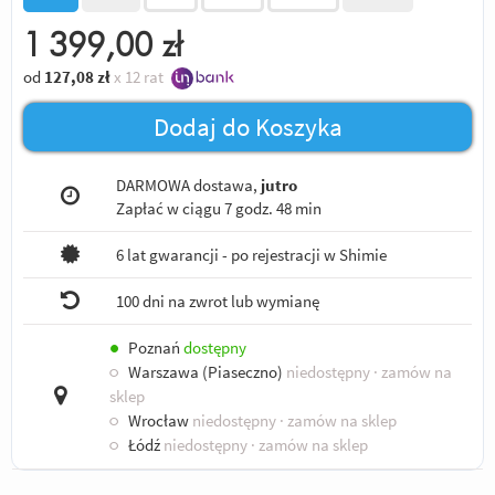
1 399,00
zł
od
127,08
zł
x 12 rat
Dodaj do Koszyka
DARMOWA dostawa,
jutro
Zapłać w ciągu
7 godz. 48 min
6 lat gwarancji - po rejestracji w Shimie
100 dni na zwrot lub wymianę
●
Poznań
dostępny
○
Warszawa (Piaseczno)
niedostępny
· zamów na
sklep
○
Wrocław
niedostępny
· zamów na sklep
○
Łódź
niedostępny
· zamów na sklep