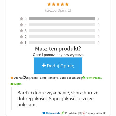
(Liczba Opini:
1
)
5
1
4
0
3
0
2
0
1
0
Masz ten produkt?
Oceń i pomóż innym w wyborze
Dodaj Opinię
5
Ocena:
/5
|
Autor:
Paweł
| Motocykl: Suzuki Boulevard
|
Potwierdzony
zakupem
Bardzo dobre wykonanie, skóra bardzo
dobrej jakości. Super jakość szczerze
polecam.
Odpowiedz
|
Przydatna (
0
)
|
Nieprzydatna (
0
)