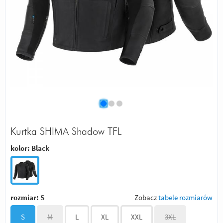
Kurtka SHIMA Shadow TFL
kolor:
Black
rozmiar:
S
Zobacz
tabele rozmiarów
S
M
L
XL
XXL
3XL