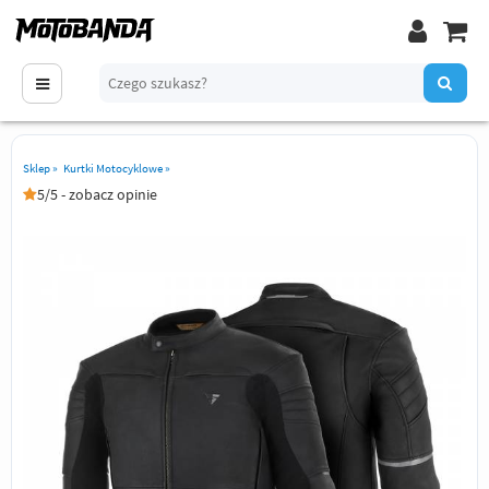
Sklep
»
Kurtki Motocyklowe
»
5/5 - zobacz opinie