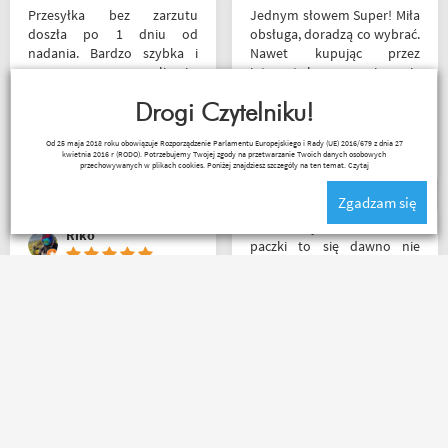
Przesyłka bez zarzutu
Jednym słowem Super! Miła
doszła po 1 dniu od
obsługa, doradzą co wybrać.
nadania. Bardzo szybka i
Nawet kupując przez
sprawna realizacja.
internet bez przymierzania
Jakościowo produkty są
po podaniu rozmiaru udało
świetne. Rzetelna firma, z
Drogi Czytelniku!
mi się kupić właśnie taki
której będę korzystał i
rozmiar jaki chciałem.
Janusz Mrozek
Od 25 maja 2018 roku obowiązuje Rozporządzenie Parlamentu Europejskiego i Rady (UE) 2016/679 z dnia 27
wspierał, ponieważ cała
kwietnia 2016 r (RODO). Potrzebujemy Twojej zgody na przetwarzanie Twoich danych osobowych
ekipa robi niesamowita
przechowywanych w plikach cookies. Poniżej znajdziesz szczegóły na ten temat.
Czytaj
robotę w motocyklowym
Zgadzam się
świecie :). Pozdrawiam !
Z tak szybkim dotarciem
Riko
paczki to się dawno nie
spotkałem. Wszystko jak być
powinno, przesyłka szybko
wysłana, jest feedback o
Mega obsługa i dobry towar
tym co się z paczką dzieje,
. . . każdy motocyklista
towar dotarł dobrze
znajdzie coś dla siebie . . .
zapakowany i zgodny z
serdecznie polecam ???
zamówieniem.
Organizacyjnie chłopaki
mają to ogarnięte :)
Sebastian Trąbski
Nikodem Wolski