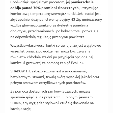
Cool
- dzięki specjalnym procesom, jej
powierzchnia
odbija ponad 70% promieni słonecznych
, utrzymując
komfortową temperaturę wewnątrz kurtki. Jeśli nadal jest
zbyt upalnie, duży panel wentylacyjny H3-Zip umieszczony
wzdłuż głównego zamka oraz dyskretne panele na
obojczyku, przedramionach i po bokach torsu pozwalają
na odpowiednią regulację przepływu powietrza.
Wszystkie właściwości kurtki sprawiają, że jest wyjątkowo
wszechstronna. Z powodzeniem może być używana
również w chłodniejsze dni po przypięciu opcjonalnej
kamizelki grzewczej za pomocą zapięć EvoLink.
SHADOW TFL zabezpieczona jest wzmocnionymi,
bezpiecznymi szwami, trwałą skórą wysokiej jakości oraz
pełnym zestawem certyfikowanych protektorów.
Za pomocą dostępnych zamków łączących, możesz
sprawnie spiąć ją, na przykład z ulubionymi jeansami
SHIMA, aby wyglądać stylowo i czuć się doskonale na
każdą okazję.