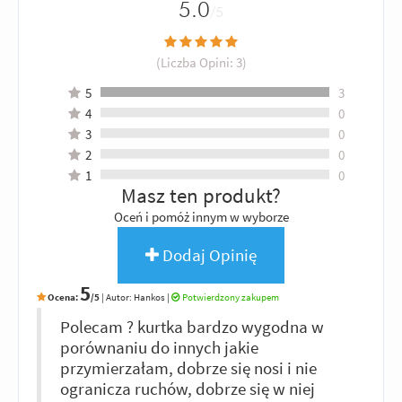
5.0
/5
(Liczba Opini:
3
)
5
3
4
0
3
0
2
0
1
0
Masz ten produkt?
Oceń i pomóż innym w wyborze
Dodaj Opinię
5
Ocena:
/5
|
Autor:
Hankos
|
Potwierdzony zakupem
Polecam ? kurtka bardzo wygodna w
porównaniu do innych jakie
przymierzałam, dobrze się nosi i nie
ogranicza ruchów, dobrze się w niej