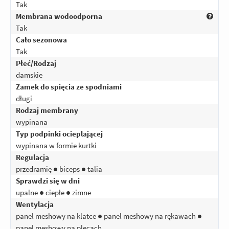
Tak
Membrana wodoodporna
Tak
Cało sezonowa
Tak
Płeć/Rodzaj
damskie
Zamek do spięcia ze spodniami
długi
Rodzaj membrany
wypinana
Typ podpinki ocieplającej
wypinana w formie kurtki
Regulacja
przedramię ● biceps ● talia
Sprawdzi się w dni
upalne ● ciepłe ● zimne
Wentylacja
panel meshowy na klatce ● panel meshowy na rękawach ●
panel meshowy na plecach