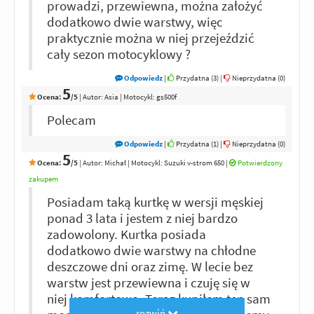
prowadzi, przewiewna, można założyć
dodatkowo dwie warstwy, więc
praktycznie można w niej przejeździć
cały sezon motocyklowy ?
Odpowiedz
|
Przydatna (
3
)
|
Nieprzydatna (
0
)
5
Ocena:
/5
|
Autor:
Asia
| Motocykl: gs500f
Polecam
Odpowiedz
|
Przydatna (
1
)
|
Nieprzydatna (
0
)
5
Ocena:
/5
|
Autor:
Michał
| Motocykl: Suzuki v-strom 650
|
Potwierdzony
zakupem
Posiadam taką kurtkę w wersji męskiej
ponad 3 lata i jestem z niej bardzo
zadowolony. Kurtka posiada
dodatkowo dwie warstwy na chłodne
deszczowe dni oraz zimę. W lecie bez
warstw jest przewiewna i czuję się w
niej komfortowo. Teraz kupiłem ten sam
rozwiń