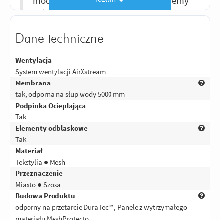
model dla żony i wspólnie podróżujemy
w takich samych kurtkach.Żona
podziela moją opinię i też jest bardzo
zadowolona. Polecamy
Dane techniczne
Odpowiedz
|
Przydatna (
0
)
|
Nieprzydatna (
0
)
Wentylacja
System wentylacji AirXstream
Membrana
tak, odporna na słup wody 5000 mm
Podpinka Ocieplająca
Tak
Elementy odblaskowe
Tak
Materiał
Tekstylia ● Mesh
Przeznaczenie
Miasto ● Szosa
Budowa Produktu
odporny na przetarcie DuraTec™, Panele z wytrzymałego
materiału MeshProtecto