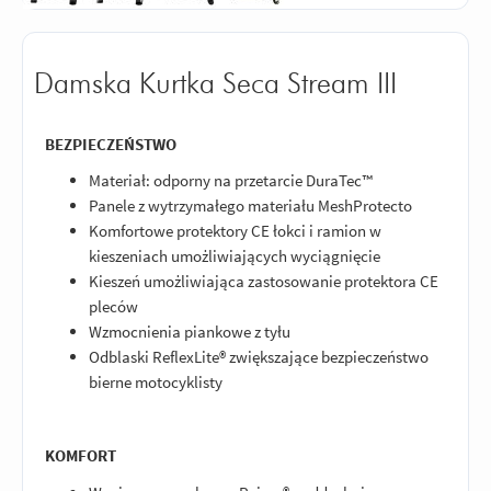
Damska Kurtka Seca Stream III
BEZPIECZEŃSTWO
Materiał: odporny na przetarcie DuraTec™
Panele z wytrzymałego materiału MeshProtecto
Komfortowe protektory CE łokci i ramion w
kieszeniach umożliwiających wyciągnięcie
Kieszeń umożliwiająca zastosowanie protektora CE
pleców
Wzmocnienia piankowe z tyłu
Odblaski ReflexLite® zwiększające bezpieczeństwo
bierne motocyklisty
KOMFORT