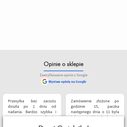
Opinie o sklepie
Zweryfikowane opinie z Google
Wystaw opinię na Google
Przesyłka bez zarzutu
Zamówienie złożone po
doszła po 1 dniu od
godzinie 15, paczka
nadania. Bardzo szybka i
następnego dnia o 11 była
sprawna realizacja.
już u mnie. Niejednokrotnie
Jakościowo produkty są
w innych sklepach tyle