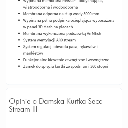
Wypinana membrana Reissa® - oddychająca,
wiatroodporna i wodoodporna
Membrana odporna na słup wody 5000 mm
Wypinana pełna podpinka ocieplająca wyposażona
w panel 3D Mesh na plecach
Membrana wykończona podszewką AirMEsh
System wentylacji AirXstream
System regulacji obwodu pasa, rękawów i
mankietów
Funkcjonalne kieszenie zewnętrzne i wewnętrzne
Zamek do spięcia kurtki ze spodniami 360 stopni
Opinie o Damska Kurtka Seca
Stream III