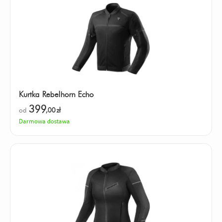
Kurtka Rebelhorn Echo
399
od
,00
zł
Darmowa dostawa