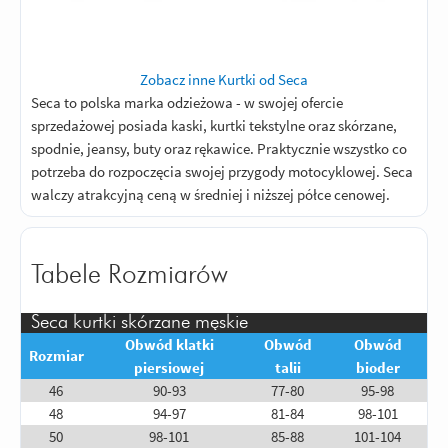
Zobacz inne Kurtki od Seca
Seca to polska marka odzieżowa - w swojej ofercie
sprzedażowej posiada kaski, kurtki tekstylne oraz skórzane,
spodnie, jeansy, buty oraz rękawice. Praktycznie wszystko co
potrzeba do rozpoczęcia swojej przygody motocyklowej. Seca
walczy atrakcyjną ceną w średniej i niższej półce cenowej.
Tabele Rozmiarów
Seca kurtki skórzane męskie
Obwód klatki
Obwód
Obwód
Rozmiar
piersiowej
talii
bioder
46
90-93
77-80
95-98
48
94-97
81-84
98-101
50
98-101
85-88
101-104