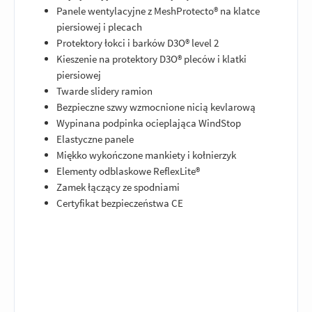
Panele wentylacyjne z MeshProtecto® na klatce
piersiowej i plecach
Protektory łokci i barków D3O® level 2
Kieszenie na protektory D3O® pleców i klatki
piersiowej
Twarde slidery ramion
Bezpieczne szwy wzmocnione nicią kevlarową
Wypinana podpinka ocieplająca WindStop
Elastyczne panele
Miękko wykończone mankiety i kołnierzyk
Elementy odblaskowe ReflexLite®
Zamek łączący ze spodniami
Certyfikat bezpieczeństwa CE