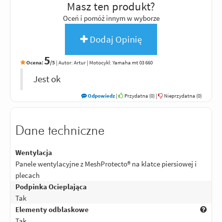
Masz ten produkt?
Oceń i pomóż innym w wyborze
Dodaj Opinię
5
Ocena:
/5
|
Autor:
Artur
| Motocykl: Yamaha mt 03 660
Jest ok
Odpowiedz
|
Przydatna (
0
)
|
Nieprzydatna (
0
)
Dane techniczne
Wentylacja
Panele wentylacyjne z MeshProtecto® na klatce piersiowej i
plecach
Podpinka Ocieplająca
Tak
Elementy odblaskowe
Tak