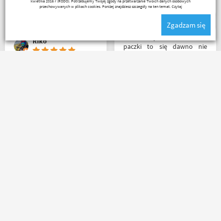
kwietnia 2016 r (RODO). Potrzebujemy Twojej zgody na przetwarzanie Twoich danych osobowych
ekipa robi niesamowita
przechowywanych w plikach cookies. Poniżej znajdziesz szczegóły na ten temat.
Czytaj
robotę w motocyklowym
Zgadzam się
świecie :). Pozdrawiam !
Z tak szybkim dotarciem
Riko
paczki to się dawno nie
spotkałem. Wszystko jak być
powinno, przesyłka szybko
wysłana, jest feedback o
Zakupiłem rękawiczki - Seca
tym co się z paczką dzieje,
Turismo III, jak dla mnie
towar dotarł dobrze
rewelacja. Obsługa,
zapakowany i zgodny z
doradztwo i klimat w sklepie
zamówieniem.
na najwyższym poziomie.
Organizacyjnie chłopaki
Polecam Następnym
mają to ogarnięte :)
zakupem będzie kask.
Czesław Bednarz
Nikodem Wolski
Masz pytania?
Zadzwoń lub napisz do nas