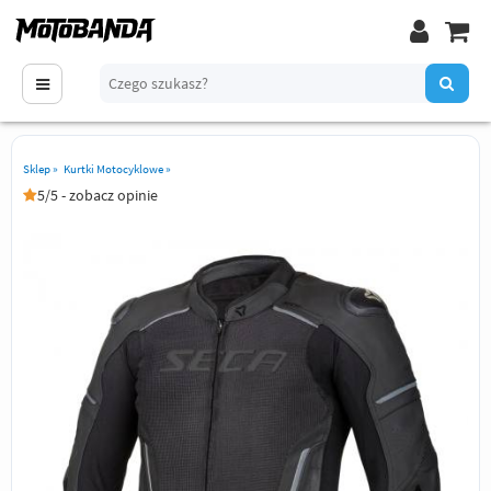
Sklep
»
Kurtki Motocyklowe
»
5/5 - zobacz opinie