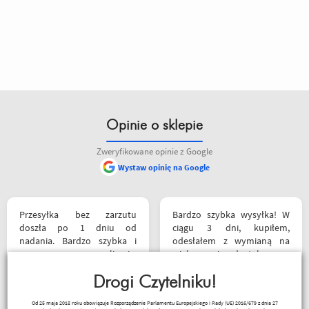
Opinie o sklepie
Zweryfikowane opinie z Google
Wystaw opinię na Google
Przesyłka bez zarzutu
Bardzo szybka wysyłka! W
doszła po 1 dniu od
ciągu 3 dni, kupiłem,
nadania. Bardzo szybka i
odesłałem z wymianą na
sprawna realizacja.
większe i dostałem z
Jakościowo produkty są
powrotem zamówione buty.
świetne. Rzetelna firma, z
Drogi Czytelniku!
Produkt zgodny z opisem.
której będę korzystał i
Cena przyzwoita.
Paweł Fic
Od 25 maja 2018 roku obowiązuje Rozporządzenie Parlamentu Europejskiego i Rady (UE) 2016/679 z dnia 27
wspierał, ponieważ cała