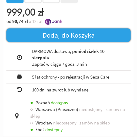
999,00
zł
od
90,74
zł
x 12 rat
Dodaj do Koszyka
DARMOWA dostawa,
poniedziałek 10
sierpnia
Zapłać w ciągu
7 godz. 3 min
5 lat ochrony - po rejestracji w Seca Care
100 dni na zwrot lub wymianę
●
Poznań
dostępny
○
Warszawa (Piaseczno)
niedostępny
· zamów na
sklep
○
Wrocław
niedostępny
· zamów na sklep
●
Łódź
dostępny