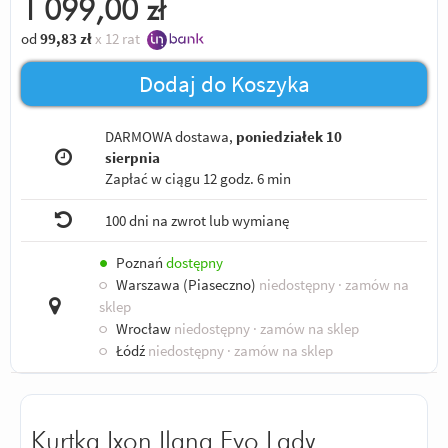
1 099,00
zł
od
99,83
zł
x 12 rat
Dodaj do Koszyka
DARMOWA dostawa,
poniedziałek 10
sierpnia
Zapłać w ciągu
12 godz. 6 min
100 dni na zwrot lub wymianę
●
Poznań
dostępny
○
Warszawa (Piaseczno)
niedostępny
· zamów na
sklep
○
Wrocław
niedostępny
· zamów na sklep
○
Łódź
niedostępny
· zamów na sklep
Kurtka Ixon Ilana Evo Lady