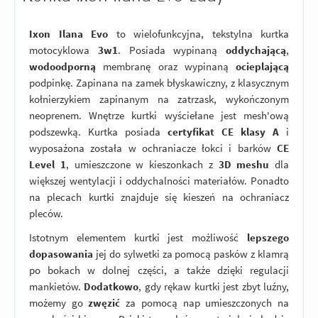
Ixon Ilana Evo
to wielofunkcyjna, tekstylna kurtka
motocyklowa
3w1
. Posiada wypinaną
oddychającą
,
wodoodporną
membranę oraz wypinaną
ocieplającą
podpinkę. Zapinana na zamek błyskawiczny, z klasycznym
kołnierzykiem zapinanym na zatrzask, wykończonym
neoprenem. Wnętrze kurtki wyściełane jest mesh'ową
podszewką. Kurtka posiada
certyfikat CE klasy A
i
wyposażona została w ochraniacze łokci i barków
CE
Level 1
, umieszczone w kieszonkach z
3D meshu
dla
większej wentylacji i oddychalności materiałów. Ponadto
na plecach kurtki znajduje się kieszeń na ochraniacz
pleców.
Istotnym elementem kurtki jest możliwość
lepszego
dopasowania
jej do sylwetki za pomocą pasków z klamrą
po bokach w dolnej części, a także dzięki regulacji
mankietów.
Dodatkowo
, gdy rękaw kurtki jest zbyt luźny,
możemy go
zwęzić
za pomocą nap umieszczonych na