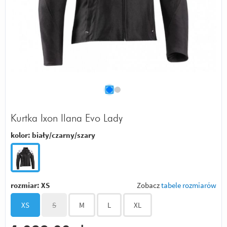
Kurtka Ixon Ilana Evo Lady
kolor:
biały/czarny/szary
rozmiar:
XS
Zobacz
tabele rozmiarów
XS
S
M
L
XL