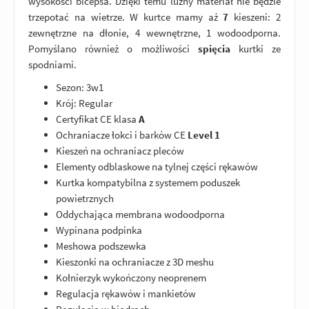
wysokości bicepsa. Dzięki temu luźny materiał nie będzie
trzepotać na wietrze. W kurtce mamy aż
7
kieszeni: 2
zewnętrzne na dłonie, 4 wewnętrzne, 1 wodoodporna.
Pomyślano również o możliwości
spięcia
kurtki ze
spodniami.
Sezon: 3w1
Krój: Regular
Certyfikat CE klasa
A
Ochraniacze łokci i barków CE
Level 1
Kieszeń na ochraniacz pleców
Elementy odblaskowe na tylnej części rękawów
Kurtka kompatybilna z systemem poduszek
powietrznych
Oddychająca membrana wodoodporna
Wypinana podpinka
Meshowa podszewka
Kieszonki na ochraniacze z 3D meshu
Kołnierzyk wykończony neoprenem
Regulacja rękawów i mankietów