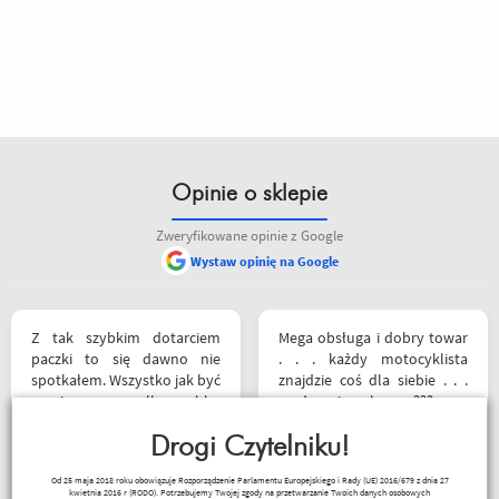
Opinie o sklepie
Zweryfikowane opinie z Google
Wystaw opinię na Google
Z tak szybkim dotarciem
Mega obsługa i dobry towar
paczki to się dawno nie
. . . każdy motocyklista
spotkałem. Wszystko jak być
znajdzie coś dla siebie . . .
powinno, przesyłka szybko
serdecznie polecam ???
wysłana, jest feedback o
tym co się z paczką dzieje,
Drogi Czytelniku!
towar dotarł dobrze
Sebastian Trąbski
Od 25 maja 2018 roku obowiązuje Rozporządzenie Parlamentu Europejskiego i Rady (UE) 2016/679 z dnia 27
zapakowany i zgodny z
kwietnia 2016 r (RODO). Potrzebujemy Twojej zgody na przetwarzanie Twoich danych osobowych