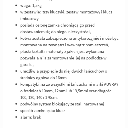
waga: 1,5kg
w zestawie: trzy kluczyki, zestaw montażowy i klucz
imbusowy
posiada osłonę zamka chroniącą go przed
dostawaniem się do niego nieczystości,
kotwa została zabezpieczona antykorozyjnie i może być
montowana na zewnątrz i wewnątrz pomieszczeń,
płaski kształt i materiały z jakich jest wykonana
pozwalają n`a zamontowanie jej na podłodze w
garażu,
umożliwia przypięcie do niej dwóch łańcuchów o
średnicy ogniwa do 16mm
kompatybilna ze wszystkimi łańcuchami marki AUVRAY
o średnicah 10mm, 12mm lub 13,5mmi oraz długości
100, 120, 140 i 170cm.
podwójny system blokujący ze stali hartowanej
sposób zamknięcia: klucz
alarm: brak