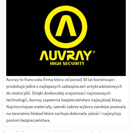
Auvray to francuska firma która od ponad 30 lat konstruuje i
produkuje jedne z najlepszych zabezpieczeń antykradzieżowych
do motocykli. Dzięki doskonałej znajomości najnowszych
technologii, Auvray zapewnia bezpieczeństwo najwyższej klasy.
Najmocniejsze materiały, szeroki zakres wyboru zamków pozwala
na tworzenie blokad które cechuje dokonała jakość i najwyższy
poziom bezpieczeństwa.