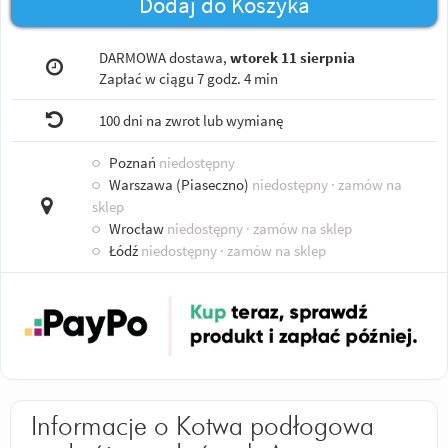
Dodaj do Koszyka
DARMOWA dostawa,
wtorek 11 sierpnia
Zapłać w ciągu
7 godz. 4 min
100 dni na zwrot lub wymianę
○
Poznań
niedostępny
○
Warszawa (Piaseczno)
niedostępny
· zamów na
sklep
○
Wrocław
niedostępny
· zamów na sklep
○
Łódź
niedostępny
· zamów na sklep
Informacje o Kotwa podłogowa