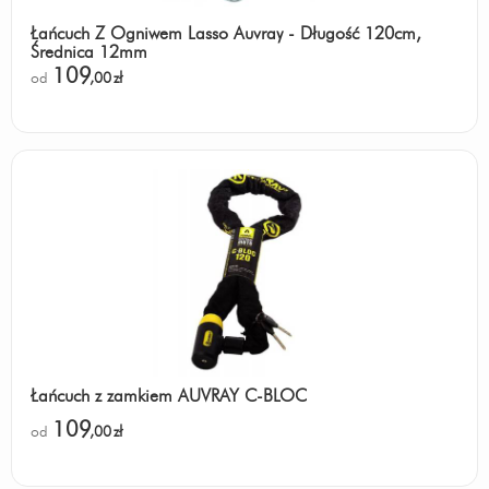
Łańcuch Z Ogniwem Lasso Auvray - Długość 120cm,
Średnica 12mm
109
od
,00
zł
Łańcuch z zamkiem AUVRAY C-BLOC
109
od
,00
zł