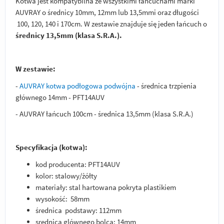
Kotwa jest kompatybilna ze wszystkimi łańcuchami marki
AUVRAY o średnicy 10mm, 12mm lub 13,5mmi oraz długości
100, 120, 140 i 170cm. W zestawie znajduje się jeden łańcuch o
średnicy 13,5mm (klasa S.R.A.).
W zestawie:
-
AUVRAY kotwa podłogowa podwójna
- średnica trzpienia
głównego 14mm - PFT14AUV
- AUVRAY łańcuch 100cm - średnica 13,5mm (klasa S.R.A.)
Specyfikacja (kotwa):
kod producenta: PFT14AUV
kolor: stalowy/żółty
materiały: stal hartowana pokryta plastikiem
wysokość: 58mm
średnica podstawy: 112mm
srednica glównego bolca: 14mm