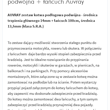
podwójna + łańcuch Auvray
AUVRAY zestaw kotwa podłogowa podwójna - średnica
trzpienia głównego 14mm + łańcuch 100cm, średnica
13,5mm (klasa S.R.A.)
To zestaw dający możliwość stworzenia stałego punktu do
przymocowania motocykla, roweru lub skutera. W połączeniu
z łańcuchem daje bardzo wysoki stopień zabezpiecznia przed
kradzieżą. Jest to idealne rozwiązanie do przypinania
rowerów, motocykli i skuterów w garażach, w piwnicach, na
balkonach i na parkingach. Przy pomocy akcesoriów
montażowych, które załączone są w zestawie kotwę można
zamontować na podłodze lub na ścianie. Potem wystarczy
przypiąć pojazd załączonym do kotwy łańcuchem do kotwy,
aby zapewnić mu doskonałe zabezpiecznie przed kradzieżą.
Do kotwy można zamontować dwa łańcuchy, a tym samym
zabezpieczyć przed kradzieżą przynajmniej dwa pojazdy.