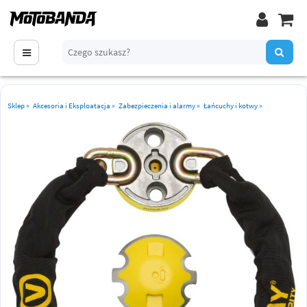
Sklep
»
Akcesoria i Eksploatacja
»
Zabezpieczenia i alarmy
»
Łańcuchy i kotwy
»