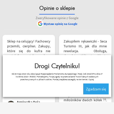
Opinie o sklepie
Zweryfikowane opinie z Google
Wystaw opinię na Google
Sklep na celujący! Fachowcy
Zakupiłem rękawiczki - Seca
przemili, cierpliwi. Zakupy,
Turismo III, jak dla mnie
które się do kufra nie
rewelacja. Obsługa,
zmieściły, zostały wysłane
doradztwo i klimat w sklepie
kurierem - ekstra
na najwyższym poziomie.
rozwiązanie! Jakość
Drogi Czytelniku!
Polecam Następnym
produktów (m.in. komplet
zakupem będzie kask.
Czesław Bednarz
Od 25 maja 2018 roku obowiązuje Rozporządzenie Parlamentu Europejskiego i Rady (UE) 2016/679 z dnia 27
Rebelhorn) pierwsza klasa -
kwietnia 2016 r (RODO). Potrzebujemy Twojej zgody na przetwarzanie Twoich danych osobowych
już sprawdzone na
przechowywanych w plikach cookies. Poniżej znajdziesz szczegóły na ten temat.
Czytaj
dłuższym wypadzie w
Zgadzam się
Bieszczady. Polecam z
całego serca!
Mega wielki ? sklep dla
miłośników dwóch kółek ?️?.
Agnieszka Deja
Bardzo duży wybór w
asortymencie i w