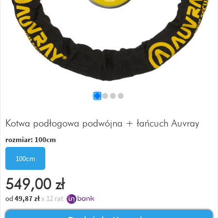
Kotwa podłogowa podwójna + łańcuch Auvray
rozmiar:
100cm
100cm
549,00
zł
od
49,87
zł
x 12 rat