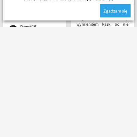
napewno się wybiorę do
sklepu a tym czasem
Zgadzam się
pozostaje napić się kawy w
ich kubku
Mega kolesie, 2 razy
wymieniłem kask, bo nie
Paweł W
pasował rozmiar i zero
problemów. Na pewno
jeszcze wrócę, a może i
wpadnę przejazdem.
Towar zgodny z opisem
Polecam wszystkim
wysyłka błyskawiczna i
początkującym w temacie
gratisy sklep wart każdej
moto, bo wyjadacze i tak
złotówki zapraszam
wiedzą że motobanda jest
każdego motobandziora
The Best! Już byłem na
miejscu i nadal podtrzymuję
zdanie.
Lukasz Elo
Mr Grisza
Masz pytania?
Zadzwoń lub napisz do nas