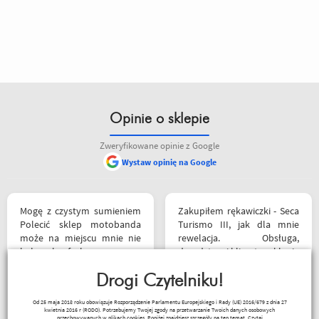
Opinie o sklepie
Zweryfikowane opinie z Google
Wystaw opinię na Google
Mogę z czystym sumieniem
Zakupiłem rękawiczki - Seca
Polecić sklep motobanda
Turismo III, jak dla mnie
może na miejscu mnie nie
rewelacja. Obsługa,
było ale fachowa pomoc
doradztwo i klimat w sklepie
poprzez e-mail przy zakupie
na najwyższym poziomie.
pomogła , profesjonalne
Drogi Czytelniku!
Polecam Następnym
podejście do klienta , kiedyś
zakupem będzie kask.
Czesław Bednarz
Od 25 maja 2018 roku obowiązuje Rozporządzenie Parlamentu Europejskiego i Rady (UE) 2016/679 z dnia 27
jak pozwoli na to pogoda
kwietnia 2016 r (RODO). Potrzebujemy Twojej zgody na przetwarzanie Twoich danych osobowych
przechowywanych w plikach cookies. Poniżej znajdziesz szczegóły na ten temat.
Czytaj