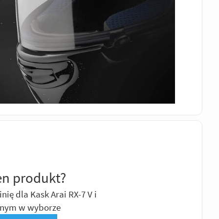
en produkt?
nię dla Kask Arai RX-7 V i
nnym w wyborze