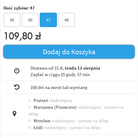
Ilość zębów:
47
45
46
47
48
109,80
zł
Dodaj do Koszyka
Dostawa od 15 zł,
środa 12 sierpnia
Zapłać w ciągu
15 godz. 57 min
100 dni na zwrot lub wymianę
○
Poznań
niedostępny
○
Warszawa (Piaseczno)
niedostępny
· zamów na
sklep
○
Wrocław
niedostępny
· zamów na sklep
○
Łódź
niedostępny
· zamów na sklep