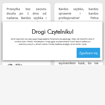
siebie polecam
Przesyłka bez zarzutu
Bardzo szybko, bardzo
doszła po 1 dniu od
sprawnie i bardzo
nadania. Bardzo szybka i
profesjonalnie! Pełna
sprawna realizacja.
informacja o statusie
Jakościowo produkty są
przesylki. Dziękuję. Takie
świetne. Rzetelna firma, z
Drogi Czytelniku!
zakupy to naprawdę
której będę korzystał i
przyjemność. Polecam!
Robert Rudnicki
Od 25 maja 2018 roku obowiązuje Rozporządzenie Parlamentu Europejskiego i Rady (UE) 2016/679 z dnia 27
wspierał, ponieważ cała
kwietnia 2016 r (RODO). Potrzebujemy Twojej zgody na przetwarzanie Twoich danych osobowych
ekipa robi niesamowita
przechowywanych w plikach cookies. Poniżej znajdziesz szczegóły na ten temat.
Czytaj
robotę w motocyklowym
Zgadzam się
świecie :). Pozdrawiam !
Mega kolesie, 2 razy
wymieniłem kask, bo nie
Riko
pasował rozmiar i zero
problemów. Na pewno
jeszcze wrócę, a może i
wpadnę przejazdem.
Zamówienie złożone po
Polecam wszystkim
godzinie 15, paczka
początkującym w temacie
następnego dnia o 11 była
moto, bo wyjadacze i tak
już u mnie. Niejednokrotnie
wiedzą że motobanda jest
w innych sklepach tyle
The Best! Już byłem na