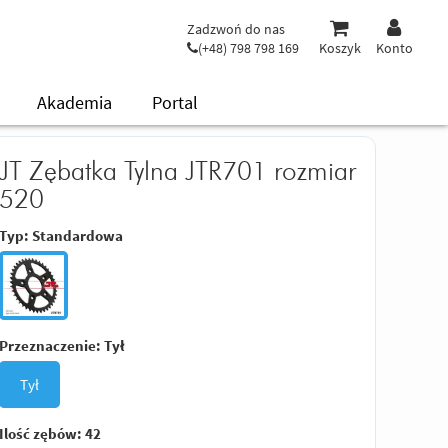
Zadzwoń do nas
(+48) 798 798 169
Koszyk
Konto
Akademia
Portal
JT Zębatka Tylna JTR701 rozmiar
520
Typ:
Standardowa
Przeznaczenie:
Tył
Tył
Ilość zębów:
42