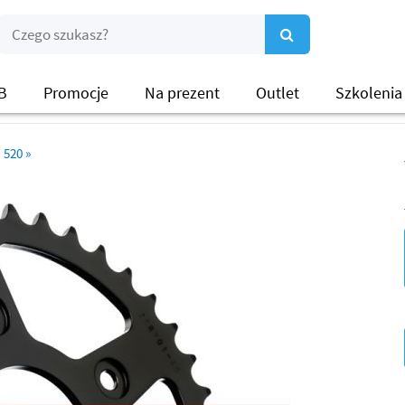
B
Promocje
Na prezent
Outlet
Szkolenia
520
»