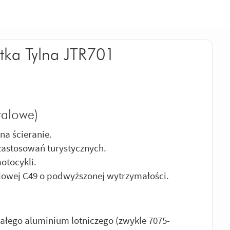
tka Tylna JTR701
talowe)
na ścieranie.
 zastosowań turystycznych.
otocykli.
owej C49 o podwyższonej wytrzymałości.
ałego aluminium lotniczego (zwykle 7075-