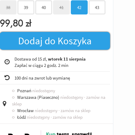
38
39
40
41
42
43
99,80
zł
Dodaj do Koszyka
Dostawa od 15 zł,
wtorek 11 sierpnia
Zapłać w ciągu
2 godz. 2 min
100 dni na zwrot lub wymianę
○
Poznań
niedostępny
○
Warszawa (Piaseczno)
niedostępny
· zamów na
sklep
○
Wrocław
niedostępny
· zamów na sklep
○
Łódź
niedostępny
· zamów na sklep