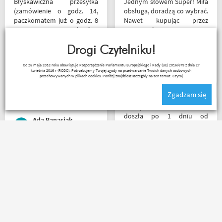
Błyskawiczna przesyłka
Jednym słowem Super! Miła
(zamówienie o godz. 14,
obsługa, doradzą co wybrać.
paczkomatem już o godz. 8
Nawet kupując przez
rano następnego dnia!) ,
internet bez przymierzania
paczka zapakowana
po podaniu rozmiaru udało
schludnie i estetycznie, tak
Drogi Czytelniku!
mi się kupić właśnie taki
samo kurtka, która była
rozmiar jaki chciałem.
Janusz Mrozek
Od 25 maja 2018 roku obowiązuje Rozporządzenie Parlamentu Europejskiego i Rady (UE) 2016/679 z dnia 27
prezentem urodzinowym,
kwietnia 2016 r (RODO). Potrzebujemy Twojej zgody na przetwarzanie Twoich danych osobowych
więc nawet nie było
przechowywanych w plikach cookies. Poniżej znajdziesz szczegóły na ten temat.
Czytaj
potrzeby szukania
Zgadzam się
okazjonalnego opakowania.
Zdecydowanie polecam i na
Przesyłka bez zarzutu
pewno wrócę do
doszła po 1 dniu od
Ada Banasiak
Motobandy na kolejne
nadania. Bardzo szybka i
zakupy :)
sprawna realizacja.
Jakościowo produkty są
świetne. Rzetelna firma, z
Jedyny minus że przez
której będę korzystał i
Poczte przesyłka idzie
wspierał, ponieważ cała
zdecydowanie za długo. A
ekipa robi niesamowita
oprócz tego pełen
robotę w motocyklowym
profesjonalizm
świecie :). Pozdrawiam !