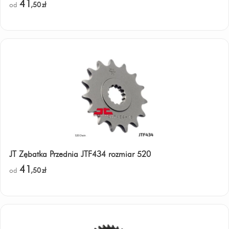
41
od
,50
zł
JT Zębatka Przednia JTF434 rozmiar 520
41
od
,50
zł