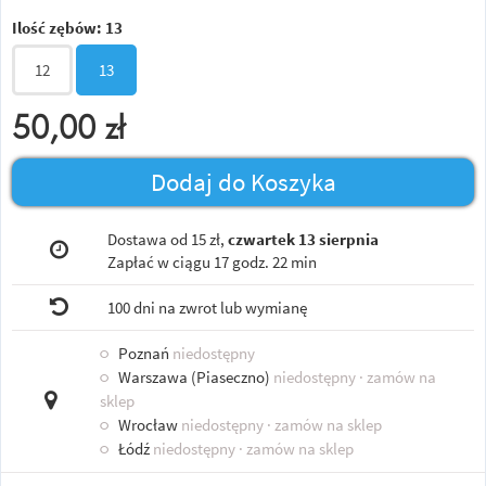
Ilość zębów:
13
12
13
50,00
zł
Dodaj do Koszyka
Dostawa od 15 zł,
czwartek 13 sierpnia
Zapłać w ciągu
17 godz. 22 min
100 dni na zwrot lub wymianę
○
Poznań
niedostępny
○
Warszawa (Piaseczno)
niedostępny
· zamów na
sklep
○
Wrocław
niedostępny
· zamów na sklep
○
Łódź
niedostępny
· zamów na sklep