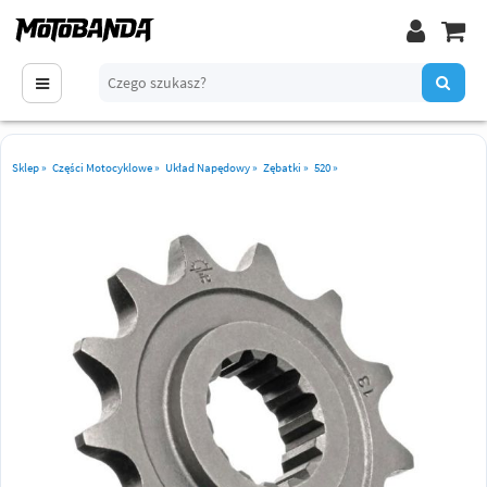
Sklep
»
Części Motocyklowe
»
Układ Napędowy
»
Zębatki
»
520
»