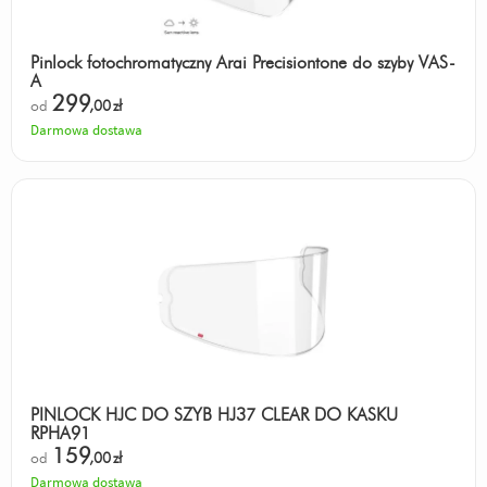
Pinlock fotochromatyczny Arai Precisiontone do szyby VAS-
A
299
od
,00
zł
Darmowa dostawa
PINLOCK HJC DO SZYB HJ37 CLEAR DO KASKU
RPHA91
159
od
,00
zł
Darmowa dostawa