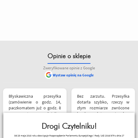
Opinie o sklepie
Zweryfikowane opinie z Google
Wystaw opinię na Google
Błyskawiczna przesyłka
Bez zarzutu. Przesyłka
(zamówienie o godz. 14,
dotarła szybko, rzeczy w
paczkomatem już o godz. 8
złym rozmiarze zwrócone
rano następnego dnia!) ,
bardzo łatwo i bez
paczka zapakowana
problemów, pieniądze
schludnie i estetycznie, tak
Drogi Czytelniku!
wróciły na konto. Polecam
samo kurtka, która była
zamawiać, od razu w kilku
I3laszka
Od 25 maja 2018 roku obowiązuje Rozporządzenie Parlamentu Europejskiego i Rady (UE) 2016/679 z dnia 27
prezentem urodzinowym,
rozmiarach i zwrócić te