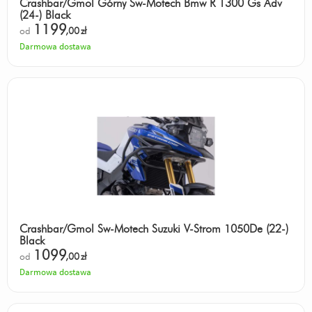
Crashbar/Gmol Górny Sw-Motech Bmw R 1300 Gs Adv
(24-) Black
1199
od
,00
zł
Darmowa dostawa
Crashbar/Gmol Sw-Motech Suzuki V-Strom 1050De (22-)
Black
1099
od
,00
zł
Darmowa dostawa