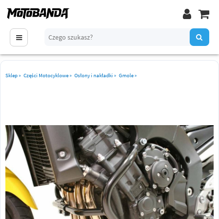
Sklep
»
Części Motocyklowe
»
Osłony i nakładki
»
Gmole
»