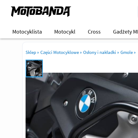
Motocyklista
Motocykl
Cross
Gadżety M
Sklep
»
Części Motocyklowe
»
Osłony i nakładki
»
Gmole
»