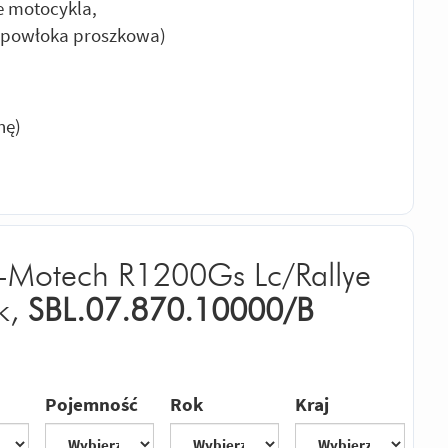
e motocykla,
 (powłoka proszkowa)
nę)
-Motech R1200Gs Lc/Rallye
k,
SBL.07.870.10000/B
Pojemność
Rok
Kraj