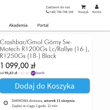
Zadzwoń do nas
(+48) 798 798 169
Koszyk
Konto
Akademia
Portal
Crashbar/Gmol Górny Sw-
Motech R1200Gs Lc/Rallye (16-),
R1250Gs (18-) Black
1 099,00
zł
od
99,83
zł
x 12 rat
Dodaj do Koszyka
DARMOWA dostawa,
wtorek 11 sierpnia
Zapłać w ciągu
1 godz. 11 min