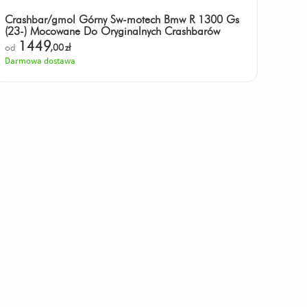
Crashbar/gmol Górny Sw-motech Bmw R 1300 Gs
(23-) Mocowane Do Oryginalnych Crashbarów
1449
od
,00
zł
Darmowa dostawa