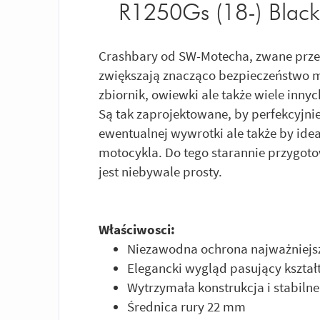
R1250Gs (18-) Blac
Crashbary od SW-Motecha, zwane przez
zwiększają znacząco bezpieczeństwo mo
zbiornik, owiewki ale także wiele inn
Są tak zaprojektowane, by perfekcyjni
ewentualnej wywrotki ale także by idea
motocykla. Do tego starannie przygot
jest niebywale prosty.
Właściwosci:
Niezawodna ochrona najważniejs
Elegancki wygląd pasujący kszta
Wytrzymała konstrukcja i stabilne
Średnica rury 22 mm