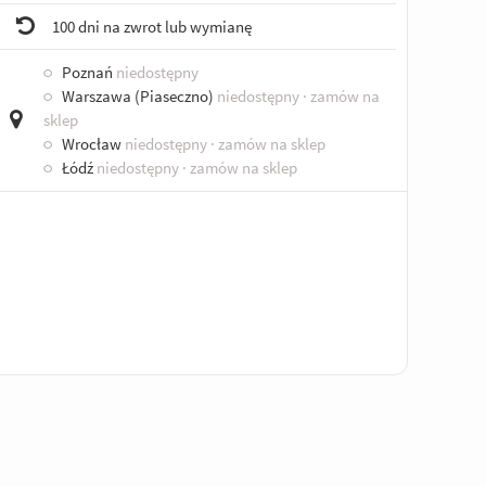
100 dni na zwrot lub wymianę
○
Poznań
niedostępny
○
Warszawa (Piaseczno)
niedostępny
· zamów na
sklep
○
Wrocław
niedostępny
· zamów na sklep
○
Łódź
niedostępny
· zamów na sklep