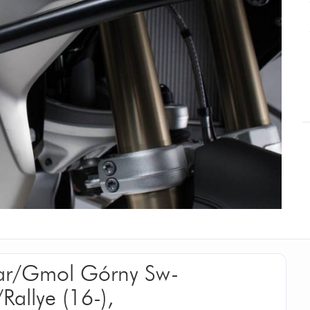
bar/Gmol Górny Sw-
allye (16-),